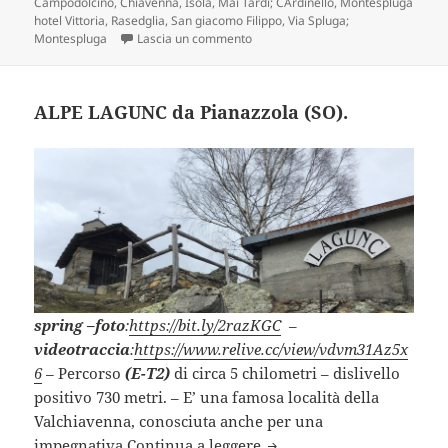
Campodolcino
,
Chiavenna
,
Isola
,
Mai Tardi; CArdinello
,
Montespluga
hotel Vittoria
,
Rasedglia
,
San giacomo Filippo
,
Via Spluga;
su VIA SPLUGA 3^ tappa – da Mont
Montespluga
Lascia un commento
ALPE LAGUNC da Pianazzola (SO).
spring
–
foto
:
https://bit.ly/2razKGC
–
videotraccia
:
https://www.relive.cc/view/vdvm31Az5x
6
–
Percorso
(E-T2)
di circa 5 chilometri – dislivello
positivo 730 metri. – E’ una famosa località della
Valchiavenna, conosciuta anche per una
ALPE LAGUNC da Pianazzo
impegnativa
Continua a leggere