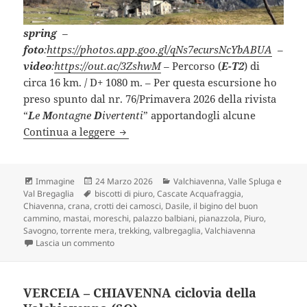
spring
–
foto
:
https://photos.app.goo.gl/qNs7ecursNcYbABUA
–
video
:
https://out.ac/3ZshwM
–
Percorso (
E-T2
) di
circa 16 km. / D+ 1080 m. – Per questa escursione ho
preso spunto dal nr. 76/Primavera 2026 della rivista
“
L
e
M
ontagne
D
ivertenti
” apportandogli alcune
Anello CHIAVENNA-DASILE-SAVOGNO
Continua a leggere
Formato
Scritto
Categorie
Immagine
24 Marzo 2026
Valchiavenna, Valle Spluga e
Tag
il
Val Bregaglia
biscotti di piuro
,
Cascate Acquafraggia
,
Chiavenna
,
crana
,
crotti dei camosci
,
Dasile
,
il bigino del buon
cammino
,
mastai
,
moreschi
,
palazzo balbiani
,
pianazzola
,
Piuro
,
Savogno
,
torrente mera
,
trekking
,
valbregaglia
,
Valchiavenna
su Anello CHIAVENNA-DASILE-SAVOGNO-PIURO(S
Lascia un commento
VERCEIA – CHIAVENNA ciclovia della