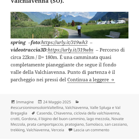
Valchiavenna (SO).
spring
–
foto
:
https://urly.it/319wh3
–
videotraccia3D
:
https://urly.it/319wbs
– Percorso di
circa 22km / D+ 180m. É una camminata quasi
completamente pianeggiante che segue il fondo
valle della Valchiavenna. Punto di partenza è il
VERCEIA – CH
parcheggio nei pressi del
Continua a leggere
Formato
Scritto
Categorie
Immagine
24 Maggio 2025
il
#escursioninonsoloinValtellina
,
Valchiavenna, Valle Spluga e Val
Tag
Bregaglia
Casenda
,
Chiavenna
,
ciclovia della valchiavenna
,
crotti
,
Gordona
,
il bigino del buon cammino
,
lago mezzola
,
Novate
Mezzola
,
prata camportqaccio
,
pratogiano
,
Samolaco
,
san cassiano
,
su VERCEIA – CHI
trekking
,
Valchiavenna
,
Verceia
Lascia un commento