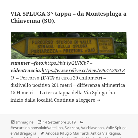
VIA SPLUGA 3^ tappa – da Montespluga a
Chiavenna (SO).
summer
–
foto:
https://bit.ly/2lNiCb7
–
videotraccia:
https://www.relive.cc/view/vPv4A283L3
O
– Percorso
(E-T2)
di circa 29 chilometri –
dislivello positivo 201 metri – differenza altimetrica
1594 metri. – La terza tappa della Via Spluga ha
VIA SPLUGA 3^ tap
inizio dalla località
Continua a leggere
Formato
Scritto
Categorie
Immagine
14 Settembre 2019
il
#escursioninonsoloinValtellina
,
Svizzera
,
Valchiavenna, Valle Spluga
Tag
e Val Bregaglia
Andossi Rifugio Mai Tardi
,
Antica Via Regina
,