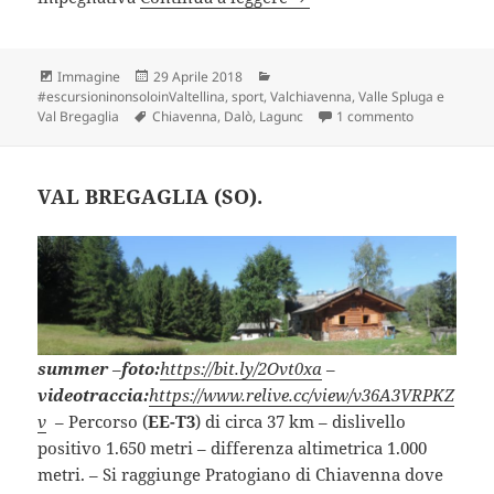
Formato
Scritto
Categorie
Immagine
29 Aprile 2018
il
#escursioninonsoloinValtellina
,
sport
,
Valchiavenna, Valle Spluga e
Tag
su ALPE LAGU
Val Bregaglia
Chiavenna
,
Dalò
,
Lagunc
1 commento
VAL BREGAGLIA (SO).
summer
–
foto:
https://bit.ly/2Ovt0xa
–
videotraccia:
https://www.relive.cc/view/v36A3VRPKZ
v
– Percorso (
EE-T3
) di circa 37 km – dislivello
positivo 1.650 metri – differenza altimetrica 1.000
metri. – Si raggiunge Pratogiano di Chiavenna dove