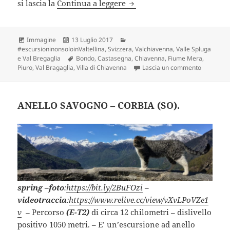
VAL BREGAGLIA (SO).
si lascia la
Continua a leggere
Formato
Scritto
Categorie
Immagine
13 Luglio 2017
il
#escursioninonsoloinValtellina
,
Svizzera
,
Valchiavenna, Valle Spluga
Tag
e Val Bregaglia
Bondo
,
Castasegna
,
Chiavenna
,
Fiume Mera
,
su VAL BR
Piuro
,
Val Bragaglia
,
Villa di Chiavenna
Lascia un commento
ANELLO SAVOGNO – CORBIA (SO).
spring
–
foto
:
https://bit.ly/2BuFOzi
–
videotraccia
:
https://www.relive.cc/view/vXvLPoVZe1
v
–
Percorso
(E-T2)
di circa 12 chilometri – dislivello
positivo 1050 metri. – E’ un’escursione ad anello