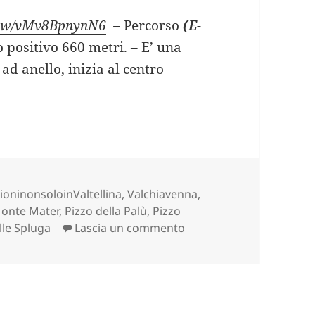
view/vMv8BpnynN6
–
Percorso
(E-
o positivo 660 metri. – E’ una
d anello, inizia al centro
O BERTACCHI salendo da Madesimo (SO).
ie
ioninonsoloinValtellina
,
Valchiavenna,
onte Mater
,
Pizzo della Palù
,
Pizzo
su RIFUGIO BERTACCHI s
lle Spluga
Lascia un commento