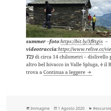
summer
–
foto
:
https://bit.ly/3f8tgis
–
videotraccia
:
https://www.relive.cc/
T2)
di circa 14 chilometri – dislivello
altro bel bivacco in Valle Spluga, è il 
BIVACCO AL
trova a
Continua a leggere
Formato
Scritto
Categori
Immagine
1 Agosto 2020
#escursio