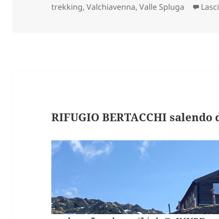
trekking
,
Valchiavenna
,
Valle Spluga
Lasc
RIFUGIO BERTACCHI salendo d