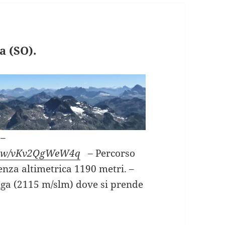
a (SO).
–
/view/vKv2QgWeW4q
–
Percorso
renza altimetrica 1190 metri. –
uga (2115 m/slm) dove si prende
AMBO’ dal passo Spluga (SO).