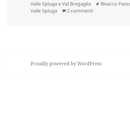
il
Tag
Valle Spluga e Val Bregaglia
Bivacco Passo
su BIVACCO ALPE 
Valle Spluga
2 commenti
Proudly powered by WordPress