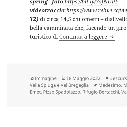
spring
–
foto
:
https://bit.ly/3sJNUPE
–
videotraccia
:
https://www.relive.cc/
T2)
di circa 14,5 chilometri – dislivell
bella camminata che, facendo un giro a
RIFUGI
turistico di
Continua a leggere
Formato
Scritto
Categor
Immagine
18 Maggio 2022
#escurs
il
Tag
Valle Spluga e Val Bregaglia
Madesimo
,
M
Emet
,
Pizzo Spadolazzo
,
Rifugio Bertacchi
,
Va