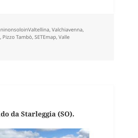
e
ninonsoloinValtellina
,
Valchiavenna,
a
,
Pizzo Tambò
,
SETEmap
,
Valle
BO’ dal passo Spluga (SO).
o da Starleggia (SO).