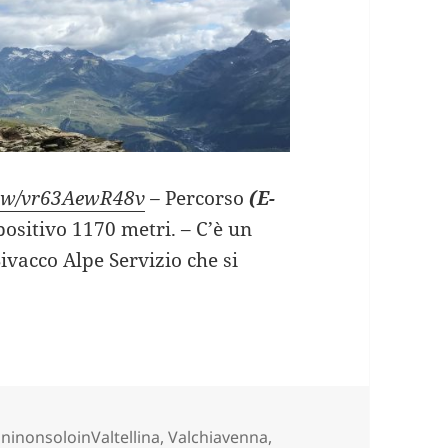
view/vr63AewR48v
–
Percorso
(E-
 positivo 1170 metri. – C’è un
Bivacco Alpe Servizio che si
PE SERVIZIO salendo da Starleggia (SO).
e
ninonsoloinValtellina
,
Valchiavenna,