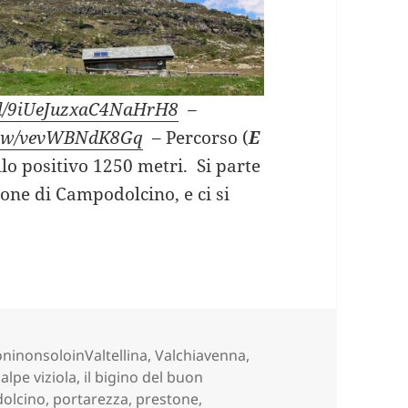
.gl/9iUeJuzxaC4NaHrH8
–
/view/vevWBNdK8Gq
– Percorso (
E
ello positivo 1250 metri. Si parte
ione di Campodolcino, e ci si
PE SERVIZIO salendo da Campodolcino (SO).
e
ninonsoloinValtellina
,
Valchiavenna,
,
alpe viziola
,
il bigino del buon
dolcino
,
portarezza
,
prestone
,