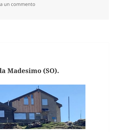
su ALPE VIZIOLA e ALPE SERVIZIO salendo 
ia un commento
a Madesimo (SO).