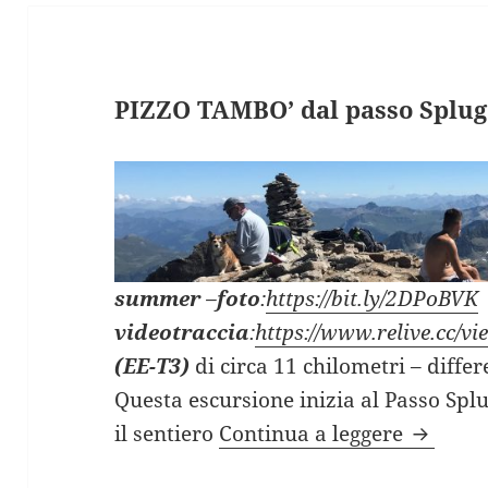
PIZZO TAMBO’ dal passo Splug
summer
–
foto
:
https://bit.ly/2DPoBVK
videotraccia
:
https://www.relive.cc
(EE-T3)
di circa 11 chilometri – diffe
Questa escursione inizia al Passo Spl
PIZZO T
il sentiero
Continua a leggere