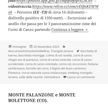
foto
:
https://photos.app.goo.gl/Ybq4piejoptsLNCk9
–
videotraccia
:
https://www.relive.cc/view/vE6JnKEWW
x6
– Percorso
(EE -T3)
di circa 14 chilometri –
dislivello positivo di 1350 metri. – Escursione ad
anello che passa per le 3 panoramicissime cime dei
I TRE CORNI 
Corni di Canzo partendo
Continua a leggere
Formato
Scritto
Categorie
Immagine
26 Novembre 2023
il
Tag
#escursioninonsoloinValtellina
,
Triangolo lariano
bocchetta di
luerna
,
bocchetta moregge
,
colma di val ravella
,
corni di canzo
rifugio sev di pianezza
,
corno di canzo centrale
,
corno di canzo
occidentale
,
corno di canzo orientale
,
corno rat
,
escursioni
,
fontana
sambrosera
,
forcella dei corni
,
il bigino del buon cammino
,
Pianezza
,
risrva naturale sasso malascarpa
,
trekking. triangolo
su I TRE 
lariano
,
valle delle vasche
,
Valmadrera
Lascia un commento
MONTE PALANZONE e MONTE
BOLETTONE (CO).