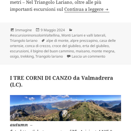
metri – Nel Triangolo Lariano, oltre alle più
MONTE MEGNA
importanti escursioni sul
Continua a leggere
Formato
Scritto
Categorie
Immagine
9 Maggio 2024
il
#escursioninonsoloinValtellina
,
Monti Lariani e valli laterali
,
Tag
Triangolo lariano
alpe di monte
,
alpre prezzapino
,
casa delle
ortensie
,
conca di crezzo
,
croce del giubileo
,
erta del giubileo
,
escurusioni
,
il bigino del buon cammino
,
maisano
,
monte megna
,
su MONTE MEGNA
osigo
,
trekking
,
Triangolo lariano
Lascia un commento
I TRE CORNI DI CANZO da Valmadrera
(LC).
autumn
–