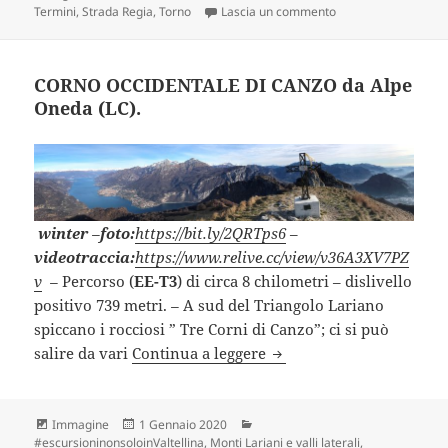
su ANELLO BRUNATE
Termini
,
Strada Regia
,
Torno
Lascia un commento
CORNO OCCIDENTALE DI CANZO da Alpe
Oneda (LC).
winter
–
foto:
https://bit.ly/2QRTps6
–
videotraccia:
https://www.relive.cc/view/v36A3XV7PZ
v
–
Percorso (
EE-T3
) di circa 8 chilometri – dislivello
positivo 739 metri.
–
A sud del Triangolo Lariano
spiccano i rocciosi ” Tre Corni di Canzo”; ci si può
CORNO OCCIDENTALE DI 
salire da vari
Continua a leggere
Formato
Scritto
Categorie
Immagine
1 Gennaio 2020
il
#escursioninonsoloinValtellina
,
Monti Lariani e valli laterali
,