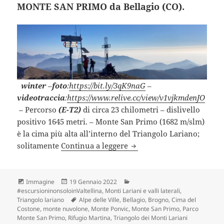
MONTE SAN PRIMO da Bellagio (CO).
winter
–
foto
:
https://bit.ly/3qK9naG
–
videotraccia
:
https://www.relive.cc/view/v1vjkmdenJO
–
Percorso
(E-T2)
di circa 23 chilometri – dislivello
positivo 1645 metri. – Monte San Primo (1682 m/slm)
è la cima più alta all’interno del Triangolo Lariano;
MONTE SAN PRIMO da Bell
solitamente
Continua a leggere
Formato
Scritto
Categorie
Immagine
19 Gennaio 2022
il
#escursioninonsoloinValtellina
,
Monti Lariani e valli laterali
,
Tag
Triangolo lariano
Alpe delle Ville
,
Bellagio
,
Brogno
,
Cima del
Costone
,
monte nuvolone
,
Monte Ponvic
,
Monte San Primo
,
Parco
Monte San Primo
,
Rifugio Martina
,
Triangolo dei Monti Lariani