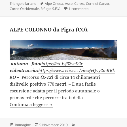
Tag
Triangolo lariano
Alpe Oneda
,
Asso
,
Canzo
,
Corni di Canzo
,
su CORNO OCCIDENTALE 
Corno Occidentale
,
Rifugio S.E.V.
1 commento
ALPE COLONNO da Pigra (CO).
autumn
–
foto:
https://bit.ly/32veD2r
–
videotraccia:
https://www.relive.cc/view/vQvy2mKBk
KO
–
Percorso
(E-T2)
di circa 14 chilomentri –
dislivello positivo 770 metri. – È una facile
escursione adatta per il periodo autunnale o
primaverile che percorre tratti della
ALPE COLONNO da Pigra (CO).
Continua a leggere
Formato
Scritto
Categorie
Immagine
9 Novembre 2019