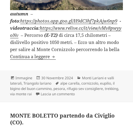
autumn
–
foto
:
https://photos.app.goo.gl/H9dC3hf7pkAjw6np9
-
videotraccia
:
https://www.relive.cc/it/view/vMv8pwyy
oNv
–
Percorso
(E-T2)
di circa 17,5 chilometri –
dislivello positivo 1050 metri. – Ecco un altro modo
per salire al Monte Cornizzolo percorrendo la bella
M.PESORA – M.CORNIZZOLO – M.RAI da
Continua a leggere
Formato
Scritto
Categorie
Immagine
30 Novembre 2024
Monti Lariani e valli
il
Tag
laterali
,
Triangolo lariano
alpe carella
,
cornizzolo
,
eupilio
,
il
bigino del buon cammino
,
pesora
,
rifugio sev consigliere
,
trekking
,
su M.PESORA – M.CORNIZZOLO – M.R
via monte rai
Lascia un commento
MONTE BOLETTO partendo da Civiglio
(CO).