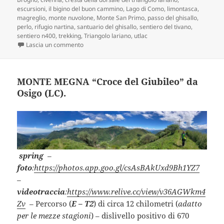
escursioni
,
il bigino del buon cammino
,
Lago di Como
,
limontasca
,
magreglio
,
monte nuvolone
,
Monte San Primo
,
passo del ghisallo
,
perlo
,
rifugio nartina
,
santuario del ghisallo
,
sentiero del tivano
,
sentiero n400
,
trekking
,
Triangolo lariano
,
utlac
su . MONTE SAN PRIMO “UTLAC” da Civenna (LC).
Lascia un commento
MONTE MEGNA “Croce del Giubileo” da
Osigo (LC).
spring
–
foto
:
https://photos.app.goo.gl/csAsBAkUxd9Bh1YZ7
–
videotraccia
:
https://www.relive.cc/view/v36AGWkm4
Zv
– Percorso (
E – T2
) di circa 12 chilometri (
adatto
per le mezze stagioni
) – dislivello positivo di 670