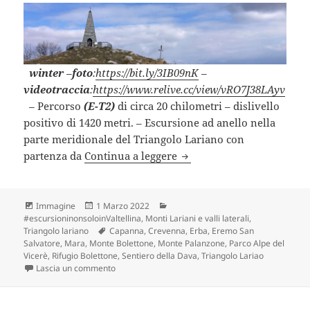
winter
–
foto
:
https://bit.ly/3IB09nK
–
videotraccia
:
https://www.relive.cc/view/vRO7J38LAyv
–
Percorso
(E-T2)
di circa 20 chilometri – dislivello
positivo di 1420 metri. – Escursione ad anello nella
parte meridionale del Triangolo Lariano con
MONTE PALANZONE e MON
partenza da
Continua a leggere
Formato
Scritto
Categorie
Immagine
1 Marzo 2022
il
#escursioninonsoloinValtellina
,
Monti Lariani e valli laterali
,
Tag
Triangolo lariano
Capanna
,
Crevenna
,
Erba
,
Eremo San
Salvatore
,
Mara
,
Monte Bolettone
,
Monte Palanzone
,
Parco Alpe del
Vicerè
,
Rifugio Bolettone
,
Sentiero della Dava
,
Triangolo Lariao
su MONTE PALANZONE e MONTE BOLETTONE (CO
Lascia un commento