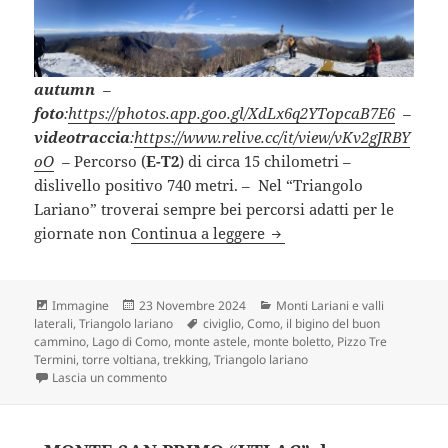
autumn
–
foto
:
https://photos.app.goo.gl/XdLx6q2YTopcaB7E6
–
videotraccia
:
https://www.relive.cc/it/view/vKv2gJRBY
oO
–
Percorso (
E-T2
) di circa 15 chilometri –
dislivello positivo 740 metri. – Nel “Triangolo
Lariano” troverai sempre bei percorsi adatti per le
MONTE BOLETTO partendo
giornate non
Continua a leggere
Formato
Scritto
Categorie
Immagine
23 Novembre 2024
Monti Lariani e valli
il
Tag
laterali
,
Triangolo lariano
civiglio
,
Como
,
il bigino del buon
cammino
,
Lago di Como
,
monte astele
,
monte boletto
,
Pizzo Tre
Termini
,
torre voltiana
,
trekking
,
Triangolo lariano
su MONTE BOLETTO partendo da Civiglio (CO).
Lascia un commento