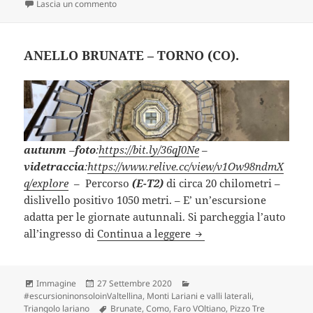
su MONTE SAN PRIMO da Bellagio (CO).
Lascia un commento
ANELLO BRUNATE – TORNO (CO).
autunm
–
foto
:
https://bit.ly/36qJ0Ne
–
videtraccia
:
https://www.relive.cc/view/v1Ow98ndmX
q/explore
– Percorso
(E-T2)
di circa 20 chilometri –
dislivello positivo 1050 metri. – E’ un’escursione
adatta per le giornate autunnali. Si parcheggia l’auto
ANELLO BRUNATE – TOR
all’ingresso di
Continua a leggere
Formato
Scritto
Categorie
Immagine
27 Settembre 2020
il
#escursioninonsoloinValtellina
,
Monti Lariani e valli laterali
,
Tag
Triangolo lariano
Brunate
,
Como
,
Faro VOltiano
,
Pizzo Tre