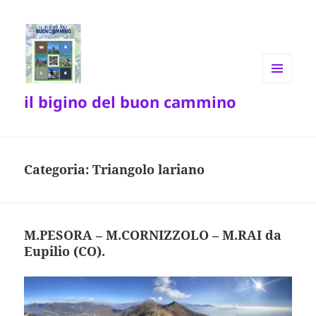
MENU
il bigino del buon cammino
E
WIDGET
Categoria:
Triangolo lariano
M.PESORA – M.CORNIZZOLO – M.RAI da
Eupilio (CO).