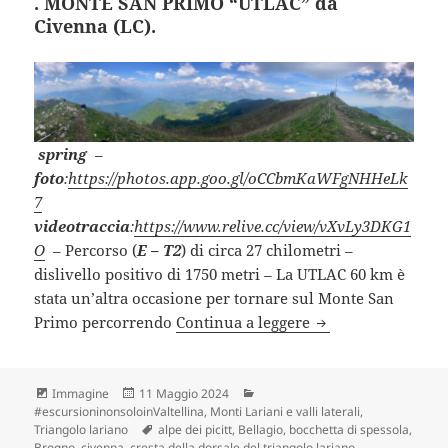
. MONTE SAN PRIMO “UTLAC” da
Civenna (LC).
spring
–
foto
:
https://photos.app.goo.gl/oCCbmKaWFgNHHeLk
7
videotraccia
:
https://www.relive.cc/view/vXvLy3DKG1
O
– Percorso (
E – T2
) di circa 27 chilometri –
dislivello positivo di 1750 metri – La UTLAC 60 km è
stata un’altra occasione per tornare sul Monte San
. MONTE SAN PRIM
Primo percorrendo
Continua a leggere
Formato
Scritto
Categorie
Immagine
11 Maggio 2024
il
#escursioninonsoloinValtellina
,
Monti Lariani e valli laterali
,
Tag
Triangolo lariano
alpe dei picitt
,
Bellagio
,
bocchetta di spessola
,
Brogno
,
civenna
,
cresta della dorsale del triangolo lariano
,