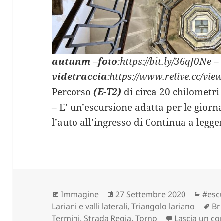
autunm
–
foto
:
https://bit.ly/36qJ0Ne
–
videtraccia
:
https://www.relive.cc/v
Percorso
(E-T2)
di circa 20 chilometri 
– E’ un’escursione adatta per le giorn
l’auto all’ingresso di
Continua a legg
Formato
Scritto
Cate
Immagine
27 Settembre 2020
#esc
il
Ta
Lariani e valli laterali
,
Triangolo lariano
Br
Termini
,
Strada Regia
,
Torno
Lascia un 