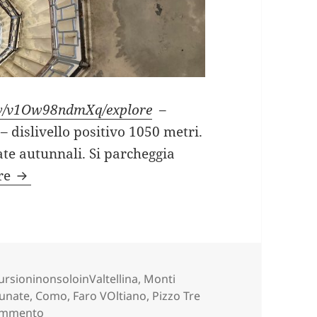
iew/v1Ow98ndmXq/explore
–
– dislivello positivo 1050 metri.
ate autunnali. Si parcheggia
ANELLO BRUNATE – TORNO (CO).
ere
gorie
ursioninonsoloinValtellina
,
Monti
g
unate
,
Como
,
Faro VOltiano
,
Pizzo Tre
su ANELLO BRUNATE – TORNO (CO).
commento