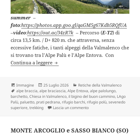
summer
–
foto
:
https://photos.app.goo.gl/qaGM5g67Kdb5RQfUA
–
video
:
https://out.ac/34zR7k
– Percorso (
E-T2
) di
circa 13,5 km. / D+ 820 m. che attraversa, senza
eccessive fatiche, i tanti alpeggi della Valmalenco che
si trovano tra l’Alpe Palù e l’Alpe Entova. Con
ANELLO LAGO PALÙ e ALPE ENTOVA (
Continua a leggere
Formato
Scritto
Categorie
Immagine
25 Luglio 2026
Retiche della Valmalenco
Tag
il
alpe braccia
,
alpe braciascia
,
Alpe Entova
,
alpe palolungo
,
barchetto
,
Chiesa in Valmalenco
,
il bigino del buon cammino
,
LAgo
Palù
,
paluetto
,
prati pedrana
,
rifugio barchi
,
rifugio polù
,
sevenedo
su ANELLO LAGO PALÙ e ALP
superiore
,
trekking
Lascia un commento
MONTE ARCOGLIO e SASSO BIANCO (SO)