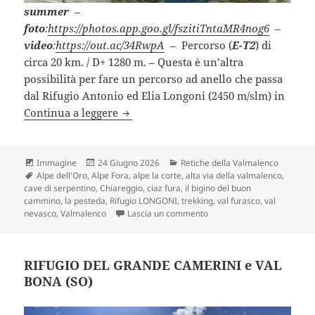
summer
–
foto
:
https://photos.app.goo.gl/fszitiTntaMR4nog6
–
video
:
https://out.ac/34RwpA
– Percorso (
E-T2
) di
circa 20 km. / D+ 1280 m. – Questa è un’altra
possibilità per fare un percorso ad anello che passa
dal Rifugio Antonio ed Elia Longoni (2450 m/slm) in
RIFUGIO LONGONI passando dall’Alpe 
Continua a leggere
Formato
Scritto
Categorie
Immagine
24 Giugno 2026
Retiche della Valmalenco
Tag
il
Alpe dell'Oro
,
Alpe Fora
,
alpe la corte
,
alta via della valmalenco
,
cave di serpentino
,
Chiareggio
,
ciaz fura
,
il bigino del buon
cammino
,
la pesteda
,
Rifugio LONGONI
,
trekking
,
val furasco
,
val
su RIFUGIO LONGONI passan
nevasco
,
Valmalenco
Lascia un commento
RIFUGIO DEL GRANDE CAMERINI e VAL
BONA (SO)