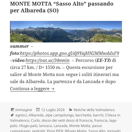
MONTE MOTTA “Sasso Alto” passando
per Albareda (SO)
summer
-
foto
:
https://photos.app.goo.gl/dj9YajHN2MMwddxF9
–
video
:
https://out.ac/34mnin
– Percorso (
EE-T3
) di
circa 27 km. / D+ 1550 m. – Questa escursione per
salire al Monte Motta non segue i soliti itinerari ma
sale da Albareda. La partenza è da Lanzada e dopo
MONTE MOTTA “Sasso Alto” passando 
Continua a leggere
Formato
Scritto
Categorie
Immagine
12 Luglio 2026
Retiche della Valmalenco
Tag
il
agnisci
,
Albareda
,
alpe campolungo
,
barchetto
,
barchi
,
Chiesa in
Valmalenco
,
Curlo
,
dosso dei vetti dossi di franscia
,
franscia
,
lago
palù. rifugio palù
,
lanzaca
,
Lanzada
,
Monte Motta
,
passo
campolungo
,
pedrotti
,
Pista PIER
,
Rifugio Motta
,
Sasso Alto
,
tornadri
,