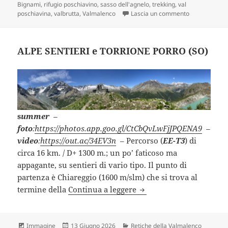
Bignami
,
rifugio poschiavino
,
sasso dell'agnelo
,
trekking
,
val
su RIFUGIO B
poschiavina
,
valbrutta
,
Valmalenco
Lascia un commento
ALPE SENTIERI e TORRIONE PORRO (SO)
s
ummer
–
foto
:
https://photos.app.goo.gl/CtCbQvLwFjJPQENA9
–
video
:
https://out.ac/34EV3n
– Percorso (
EE-T3
) di
circa 16 km. / D+ 1300 m.; un po’ faticoso ma
appagante, su sentieri di vario tipo. Il punto di
partenza è Chiareggio (1600 m/slm) che si trova al
ALPE SENTIERI e TORRI
termine della
Continua a leggere
Formato
Scritto
Categorie
Immagine
13 Giugno 2026
Retiche della Valmalenco