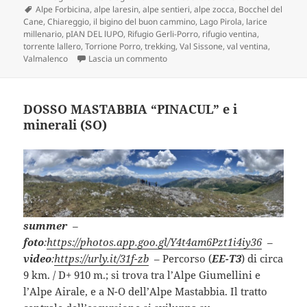
Tag
il
Alpe Forbicina
,
alpe laresin
,
alpe sentieri
,
alpe zocca
,
Bocchel del
Cane
,
Chiareggio
,
il bigino del buon cammino
,
Lago Pirola
,
larice
millenario
,
pIAN DEL lUPO
,
Rifugio Gerli-Porro
,
rifugio ventina
,
torrente lallero
,
Torrione Porro
,
trekking
,
Val Sissone
,
val ventina
,
su ALPE SENTIERI e TORRIONE PORR
Valmalenco
Lascia un commento
DOSSO MASTABBIA “PINACUL” e i
minerali (SO)
summer
–
foto
:
https://photos.app.goo.gl/Y4t4am6Pzt1i4iy36
–
video
:
https://urly.it/31f-zb
– Percorso (
EE-T3
) di circa
9 km. / D+ 910 m.; si trova tra l’Alpe Giumellini e
l’Alpe Airale, e a N-O dell’Alpe Mastabbia. Il tratto