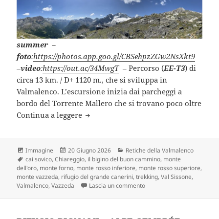
summer
–
foto
:
https://photos.app.goo.gl/CBSehpzZGw2NsXkt9
–
video
:
https://out.ac/34MwgT
– Percorso (
EE-T3
) di
circa 13 km. / D+ 1120 m., che si sviluppa in
Valmalenco. L’escursione inizia dai parcheggi a
bordo del Torrente Mallero che si trovano poco oltre
RIFUGIO DEL GRANDE CAMERINI e VA
Continua a leggere
Formato
Scritto
Categorie
Immagine
20 Giugno 2026
Retiche della Valmalenco
Tag
il
cai sovico
,
Chiareggio
,
il bigino del buon cammino
,
monte
dell'oro
,
monte forno
,
monte rosso inferiore
,
monte rosso superiore
,
monte vazzeda
,
rifugio del grande canerini
,
trekking
,
Val Sissone
,
su RIFUGIO DEL GRANDE C
Valmalenco
,
Vazzeda
Lascia un commento