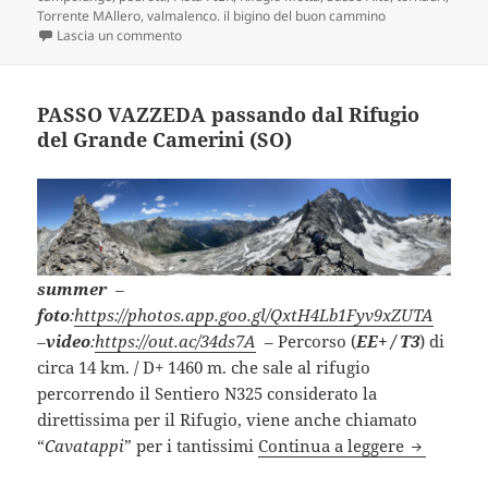
Torrente MAllero
,
valmalenco. il bigino del buon cammino
su MONTE MOTTA “Sasso Alto” passando per Alba
Lascia un commento
PASSO VAZZEDA passando dal Rifugio
del Grande Camerini (SO)
summer
–
foto
:
https://photos.app.goo.gl/QxtH4Lb1Fyv9xZUTA
–
video
:
https://out.ac/34ds7A
– Percorso (
EE+ / T3
) di
circa 14 km. / D+ 1460 m. che sale al rifugio
percorrendo il Sentiero N325 considerato la
direttissima per il Rifugio, viene anche chiamato
PASSO VAZ
“
Cavatappi
” per i tantissimi
Continua a leggere