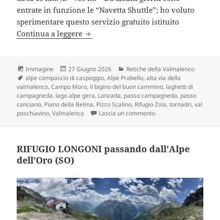
entrate in funzione le “Navetta Shuttle”; ho voluto
sperimentare questo servizio gratuito istituito
VAL POSCHIAVINA e LAGHI DI CAMP
Continua a leggere
Formato
Scritto
Categorie
Immagine
27 Giugno 2026
Retiche della Valmalenco
Tag
il
alpe campascio di caspoggio
,
Alpe Prabello
,
alta via della
valmalenco
,
Campo Moro
,
il bigino del buon cammino
,
laghetti di
campagneda
,
lago alpe gera
,
Lanzada
,
passo campagneda
,
passo
canciano
,
Piano della Belma
,
Pizzo Scalino
,
Rifugio Zoia
,
tornadri
,
val
su VAL POSCHIAVINA e
poschiavino
,
Valmalenco
Lascia un commento
RIFUGIO LONGONI passando dall’Alpe
dell’Oro (SO)