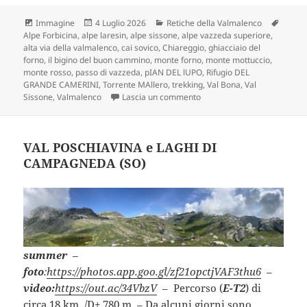
Formato
Scritto
Categorie
Tag
Immagine
4 Luglio 2026
Retiche della Valmalenco
il
Alpe Forbicina
,
alpe laresin
,
alpe sissone
,
alpe vazzeda superiore
,
alta via della valmalenco
,
cai sovico
,
Chiareggio
,
ghiacciaio del
forno
,
il bigino del buon cammino
,
monte forno
,
monte mottuccio
,
monte rosso
,
passo di vazzeda
,
pIAN DEL lUPO
,
Rifugio DEL
GRANDE CAMERINI
,
Torrente MAllero
,
trekking
,
Val Bona
,
Val
su PASSO VAZZEDA passando
Sissone
,
Valmalenco
Lascia un commento
VAL POSCHIAVINA e LAGHI DI
CAMPAGNEDA (SO)
summer
–
foto
:
https://photos.app.goo.gl/zf21opctjVAF3thu6
–
video:
https://out.ac/34VbzV
– Percorso (
E-T2
) di
circa 18 km. /D+ 780 m. – Da alcuni giorni sono