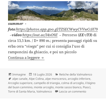
summer
-
foto
:
https://photos.app.goo.gl/TZSECWwyCVVwCcH79
–
video
:
https://out.ac/34sO9Z
– Percorso (
EE+/T3
) di
circa 13,5 km. / D+ 890 m.; presenta passaggi ripidi su
erba cera “
visega
” per cui si consiglia l’uso di
ramponcini da ghiaccio, e poi un piccolo
MONTE ARCOGLIO e SASSO BIANCO (S
Continua a leggere
Formato
Scritto
Categorie
Immagine
18 Luglio 2026
Retiche della Valmalenco
Tag
il
alpe canale
,
Alpe Colina
,
alpe morscenzo
,
arcoglio inferiore
,
Arcoglio superiore
,
campello di triangia
,
colma di arcoglio
,
il bigino
del buon cammino
,
monte arcoglio
,
monte sasso bianco
,
Piasci
,
su MONTE ARC
Torre di Santa Maria
,
Valmalenco
Lascia un commento