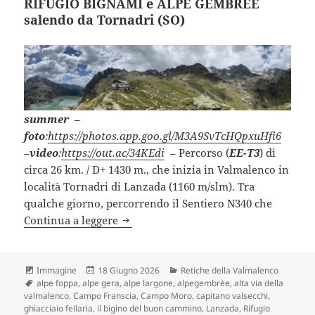
RIFUGIO BIGNAMI e ALPE GEMBRÉE
salendo da Tornadri (SO)
summer
–
foto
:
https://photos.app.goo.gl/M3A9SvTcHQpxuHfi6
–
video
:
https://out.ac/34KEdi
– Percorso (
EE-T3
) di
circa 26 km. / D+ 1430 m., che inizia in Valmalenco in
località Tornadri di Lanzada (1160 m/slm). Tra
qualche giorno, percorrendo il Sentiero N340 che
RIFUGIO BIGNAMI e ALPE GEMBRÉE sa
Continua a leggere
Formato
Scritto
Categorie
Immagine
18 Giugno 2026
Retiche della Valmalenco
Tag
il
alpe foppa
,
alpe gera
,
alpe largone
,
alpegembrèe
,
alta via della
valmalenco
,
Campo Franscia
,
Campo Moro
,
capitano valsecchi
,
ghiacciaio fellaria
,
il bigino del buon cammino
,
Lanzada
,
Rifugio