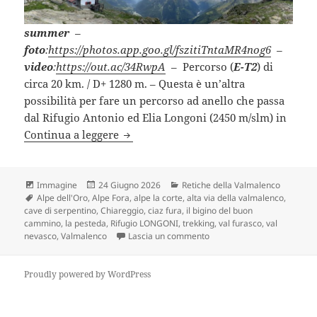
summer
–
foto
:
https://photos.app.goo.gl/fszitiTntaMR4nog6
–
video
:
https://out.ac/34RwpA
– Percorso (
E-T2
) di
circa 20 km. / D+ 1280 m. – Questa è un’altra
possibilità per fare un percorso ad anello che passa
dal Rifugio Antonio ed Elia Longoni (2450 m/slm) in
RIFUGIO LONGONI passando dall’Alpe 
Continua a leggere
Formato
Scritto
Categorie
Immagine
24 Giugno 2026
Retiche della Valmalenco
Tag
il
Alpe dell'Oro
,
Alpe Fora
,
alpe la corte
,
alta via della valmalenco
,
cave di serpentino
,
Chiareggio
,
ciaz fura
,
il bigino del buon
cammino
,
la pesteda
,
Rifugio LONGONI
,
trekking
,
val furasco
,
val
su RIFUGIO LONGONI passan
nevasco
,
Valmalenco
Lascia un commento
Proudly powered by WordPress