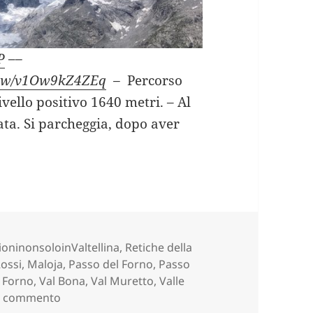
P
–
–
view/v1Ow9kZ4ZEq
–
Percorso
ivello positivo 1640 metri. – Al
ta. Si parcheggia, dopo aver
FORNO e PASSO DEL MURETTO (SO).
ie
ioninonsoloinValtellina
,
Retiche della
Rossi
,
Maloja
,
Passo del Forno
,
Passo
 Forno
,
Val Bona
,
Val Muretto
,
Valle
su PASSO DEL FORNO e PASSO DEL MURETTO (S
un commento