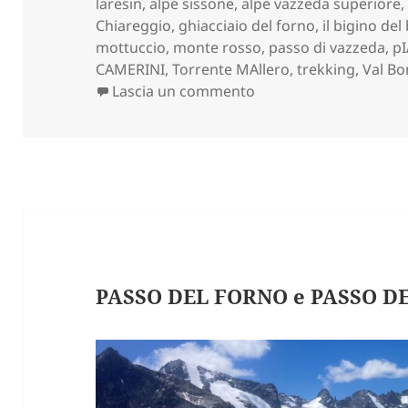
il
laresin
,
alpe sissone
,
alpe vazzeda superiore
Chiareggio
,
ghiacciaio del forno
,
il bigino d
mottuccio
,
monte rosso
,
passo di vazzeda
,
p
CAMERINI
,
Torrente MAllero
,
trekking
,
Val Bo
su PASSO VAZZEDA pas
Lascia un commento
PASSO DEL FORNO e PASSO DE