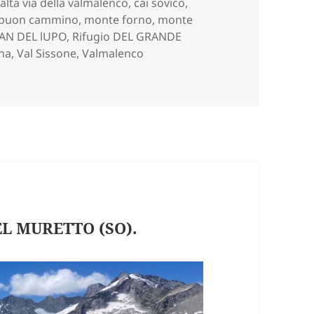
,
alta via della valmalenco
,
cai sovico
,
el buon cammino
,
monte forno
,
monte
IAN DEL lUPO
,
Rifugio DEL GRANDE
na
,
Val Sissone
,
Valmalenco
sando dal Rifugio del Grande Camerini (SO)
L MURETTO (SO).