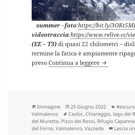
summer
–
foto
:
https://bit.ly/3OKt5M
videotraccia
:
https://www.relive.cc/
(EE – T3)
di quasi 22 chilometri – disl
termine la fatica è ampiamente ripaga
PASSO DEL 
preso
Continua a leggere
Formato
Scritto
Categor
Immagine
25 Giugno 2022
#escurs
Tag
il
Valmalenco
Cavloc
,
Chiareggio
,
lago dei 
del Muretto
,
Pizzo dei Rossi
,
Rifugio Capanna
del Forno
,
Valmalenco
,
Vazzeda
Lascia 