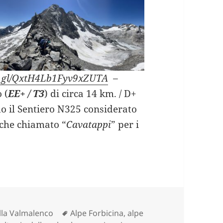
oo.gl/QxtH4Lb1Fyv9xZUTA
–
 (
EE+ / T3
) di circa 14 km. / D+
do il Sentiero N325 considerato
anche chiamato “
Cavatappi
” per i
AZZEDA passando dal Rifugio del Grande Camerin
Tag
lla Valmalenco
Alpe Forbicina
,
alpe