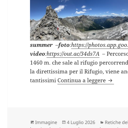
summer
–
foto
:
https://photos.app.g
video
:
https://out.ac/34ds7A
– Percorso
1460 m. che sale al rifugio percorren
la direttissima per il Rifugio, viene 
PASSO V
tantissimi
Continua a leggere
Formato
Scritto
Categorie
Immagine
4 Luglio 2026
Retiche de