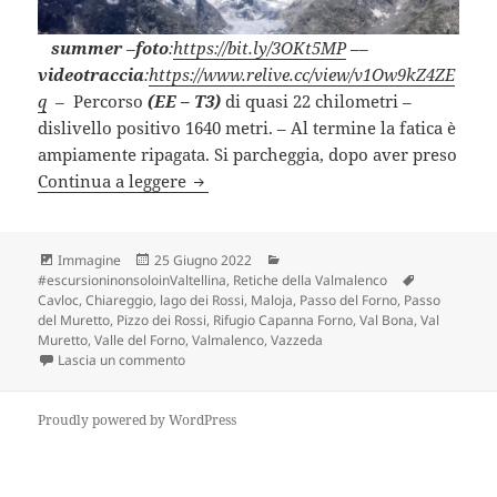
summer
–
foto
:
https://bit.ly/3OKt5MP
–
–
videotraccia
:
https://www.relive.cc/view/v1Ow9kZ4ZE
q
–
Percorso
(EE – T3)
di quasi 22 chilometri –
dislivello positivo 1640 metri. – Al termine la fatica è
ampiamente ripagata. Si parcheggia, dopo aver preso
PASSO DEL FORNO e PASSO DEL MURE
Continua a leggere
Formato
Scritto
Categorie
Immagine
25 Giugno 2022
il
Tag
#escursioninonsoloinValtellina
,
Retiche della Valmalenco
Cavloc
,
Chiareggio
,
lago dei Rossi
,
Maloja
,
Passo del Forno
,
Passo
del Muretto
,
Pizzo dei Rossi
,
Rifugio Capanna Forno
,
Val Bona
,
Val
Muretto
,
Valle del Forno
,
Valmalenco
,
Vazzeda
su PASSO DEL FORNO e PASSO DEL MURETTO (SO)
Lascia un commento
Proudly powered by WordPress