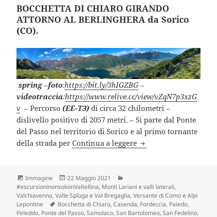
BOCCHETTA DI CHIARO GIRANDO
ATTORNO AL BERLINGHERA da Sorico
(CO).
spring
–
foto
:
https://bit.ly/3hIGZBG
–
videotraccia
:
https://www.relive.cc/view/vZqN7p3xzG
v
– Percorso
(EE-T3)
di circa 32 chilometri –
dislivello positivo di 2057 metri. – Si parte dal Ponte
del Passo nel territorio di Sorico e al primo tornante
BOCCHETTA DI CHIAR
della strada per
Continua a leggere
Formato
Scritto
Categorie
Immagine
22 Maggio 2021
il
#escursioninonsoloinValtellina
,
Monti Lariani e valli laterali
,
Valchiavenna, Valle Spluga e Val Bregaglia
,
Versante di Como e Alpi
Tag
Lepontine
Bocchetta di Chiaro
,
Casenda
,
Fordeccia
,
Paiedo
,
Peleddo
,
Ponte del Passo
,
Samolaco
,
San Bartolomeo
,
San Fedelino
,