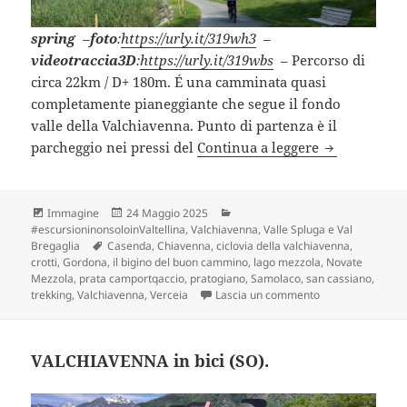
spring
–
foto
:
https://urly.it/319wh3
–
videotraccia3D
:
https://urly.it/319wbs
– Percorso di
circa 22km / D+ 180m. É una camminata quasi
completamente pianeggiante che segue il fondo
valle della Valchiavenna. Punto di partenza è il
VERCEIA – CH
parcheggio nei pressi del
Continua a leggere
Formato
Scritto
Categorie
Immagine
24 Maggio 2025
il
#escursioninonsoloinValtellina
,
Valchiavenna, Valle Spluga e Val
Tag
Bregaglia
Casenda
,
Chiavenna
,
ciclovia della valchiavenna
,
crotti
,
Gordona
,
il bigino del buon cammino
,
lago mezzola
,
Novate
Mezzola
,
prata camportqaccio
,
pratogiano
,
Samolaco
,
san cassiano
,
su VERCEIA – CHI
trekking
,
Valchiavenna
,
Verceia
Lascia un commento
VALCHIAVENNA in bici (SO).