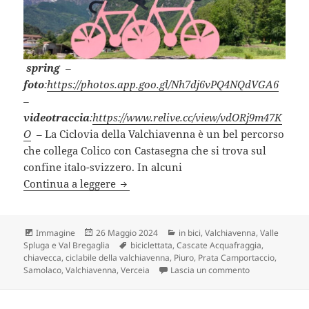
spring
–
foto
:
https://photos.app.goo.gl/Nh7dj6vPQ4NQdVGA6
–
videotraccia
:
https://www.relive.cc/view/vdORj9m47K
O
– La Ciclovia della Valchiavenna è un bel percorso
che collega Colico con Castasegna che si trova sul
confine italo-svizzero. In alcuni
VALCHIAVENNA in bici (SO).
Continua a leggere
Formato
Scritto
Categorie
Immagine
26 Maggio 2024
in bici
,
Valchiavenna, Valle
il
Tag
Spluga e Val Bregaglia
biciclettata
,
Cascate Acquafraggia
,
chiavecca
,
ciclabile della valchiavenna
,
Piuro
,
Prata Camportaccio
,
su VALCHIAVENN
Samolaco
,
Valchiavenna
,
Verceia
Lascia un commento