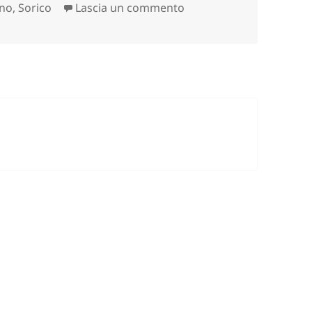
su BOCCHETTA DI CHIA
ino
,
Sorico
Lascia un commento