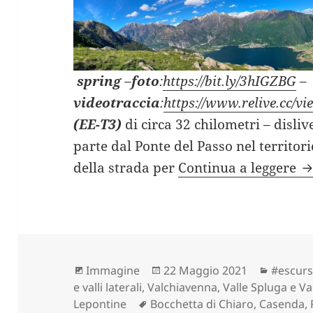
spring
–
foto
:
https://bit.ly/3hIGZBG
–
videotraccia
:
https://www.relive.cc/
(EE-T3)
di circa 32 chilometri – disliv
parte dal Ponte del Passo nel territor
B
della strada per
Continua a leggere
Formato
Scritto
Categor
Immagine
22 Maggio 2021
#escurs
il
e valli laterali
,
Valchiavenna, Valle Spluga e Va
Tag
Lepontine
Bocchetta di Chiaro
,
Casenda
,