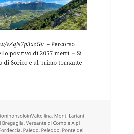
view/vZqN7p3xzGv
– Percorso
ello positivo di 2057 metri. – Si
io di Sorico e al primo tornante
OCCHETTA DI CHIARO GIRANDO ATTORNO AL BERL
ie
ioninonsoloinValtellina
,
Monti Lariani
l Bregaglia
,
Versante di Como e Alpi
Fordeccia
,
Paiedo
,
Peleddo
,
Ponte del