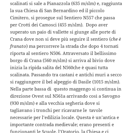
scalinati si sale a Pianazzola (635 m/slm) e, raggiunta
la sua Chiesa di San Bernardino ed il piccolo
Cimitero, si prosegue sul Sentiero N557 che passa
per Crotti dei Camosci (455 m/slm). Dopo aver
superato un paio di vallette si giunge alle porte di
Crana dove non si deve più seguire il sentiero (
che è
franato
) ma percorrere la strada che dopo 4 tornati
riporta al sentiero N506. Attraversato il bellissimo
borgo di Crana (560 m/slm) si arriva al bivio dove
inizia la ripida salita del N560che è quasi tutta
scalinata. Passando tra castani e antichi muri a secco
si raggiungere il bel alpeggio di Dasile (1015 m/slm).
Nella parte bassa di questo maggengo si continua in
direzione Ovest sul N561a arrivando così a Savogno
(930 m/slm) e alla vecchia segheria dove si
tagliavano i tronchi per ricavarne le tavole
necessarie per l’edilizia locale. Questa è un’antica e
importante contrada medievale; erano presenti e
funzionanti le Scuole, l’Oratorio, la Chiesa e ci