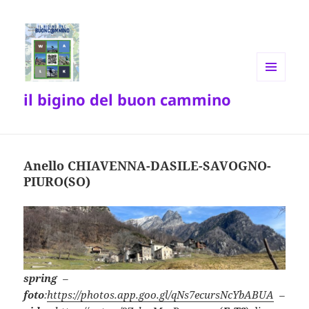
MENU
il bigino del buon cammino
E
WIDGET
Anello CHIAVENNA-DASILE-SAVOGNO-
PIURO(SO)
spring
–
foto
:
https://photos.app.goo.gl/qNs7ecursNcYbABUA
–