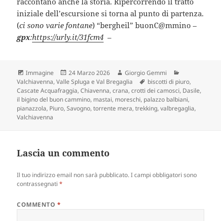
raccontano anche la storia. Ripercorrendo il tratto
iniziale dell’escursione si torna al punto di partenza.
(
ci sono varie fontane
) “bergheil” buonC@mmino –
gpx
:
https://urly.it/31fcm4
–
Formato
Scritto
Autore
Categorie
Immagine
24 Marzo 2026
Giorgio Gemmi
il
Tag
Valchiavenna, Valle Spluga e Val Bregaglia
biscotti di piuro
,
Cascate Acquafraggia
,
Chiavenna
,
crana
,
crotti dei camosci
,
Dasile
,
il bigino del buon cammino
,
mastai
,
moreschi
,
palazzo balbiani
,
pianazzola
,
Piuro
,
Savogno
,
torrente mera
,
trekking
,
valbregaglia
,
Valchiavenna
Lascia un commento
Il tuo indirizzo email non sarà pubblicato.
I campi obbligatori sono
contrassegnati
*
COMMENTO
*