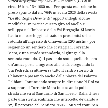
video
:
https://out.ac/3ZshwM
–
Percorso (
E-T2
) di
circa 16 km. / D+ 1080 m. – Per questa escursione ho
preso spunto dal nr. 76/Primavera 2026 della rivista
“
L
e
M
ontagne
D
ivertenti
” apportandogli alcune
modifiche. In pratica questo giro ad anello si
sviluppa nell’imbocco della Val Bregaglia. Si lascia
l’auto nel parcheggio situato in prossimità della
rotonda all’ingresso di Chiavenna (295 m/slm), poi
seguendo un sentiero che costeggia il Torrente
Mera, e una strada secondaria, si giunge alla
seconda rotonda. Qui passando sotto quella che era
un’antica porta d’ingresso alla città, e seguendo la
Via Pedretti, si attraversa tutto il centro storico di
Chiavenna passando anche dalla piazza del Palazzo
Balbiani. Continuando sempre in direzione N-E si va
a superare il Torrente Mera imboccando poi la
strada che va al Santuario di San Loreto. Dalla chiesa
parte una stretta scalinata che intercetta, deviando a
sx, il percorso del Sentiero N506. Con vari tratti ben