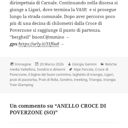
dirimpettaia di Carnale. Continuando nella discesa si
giunge a Ligari, dove termina la VASP, e si prosegue
lungo la strada comunale. Dopo aver percorso poco
più di una decina di chilometri dalla Croce di
Poverzone si raggiunge il punto di partenza.
“bergheil” buonC@mmino –
gpx
:
https://urly.it/31f6a8
–
Formato
Scritto
Autore
Categorie
Immagine
20 Marzo 2026
Giorgio Gemmi
Retiche
il
Tag
media Valtellina
,
Sondrio e dintorni
Alpe Forcola
,
Croce di
Poverzone
,
il bigino del buon cammino
,
laghetto di triangia
,
Ligari
,
prati di piastorba
,
Prati di Rolla
,
Sondrio
,
treeking
,
Triangia
,
triangia
Tree Glamping
Un commento su “ANELLO CROCE DI
POVERZONE (SO)”