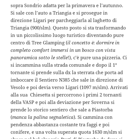
sopra Sondrio adatta per la primavera e l’autunno.
Si sale con l’auto a Triangia e si prosegue in
direzione
Ligari per parcheggiarla al laghetto di
Triangia (900/slm). Questo posto si sta trasformando
in un piccolissimo luogo turistico diventando pure
centro di Tree Glamping (
il concetto è: dormire in
completo comfort immersi in un bosco con vista
panoramica sotto le stelle
!), c’è pure una pizzeria. Ci
si incammina sulla strada comunale e dopo il 1°
tornante si prende sulla dx la sterrata che porta ad
imboccare il Sentiero N385 che sale in direzione di
Vesolo e poi devia verso Ligari (1097 m/slm). Arrivati
alla sua Chiesetta si percorrono i primi 2 tornanti
della VASP e poi alla deviazione per Soverna si
prende lo storico sentiero che sale a Piastorba
(
manca la palina segnaletica
). Si cammina con
pendenza abbastanza costante tra faggi e poi
conifere, e una volta superata quota 1630 m/slm si