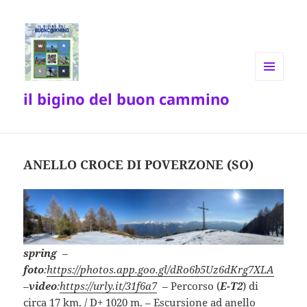
MENU
il bigino del buon cammino
E
WIDGET
ANELLO CROCE DI POVERZONE (SO)
spring
–
foto
:
https://photos.app.goo.gl/dRo6b5Uz6dKrg7XLA
–
video
:
https://urly.it/31f6a7
– Percorso (
E-T2
) di
circa 17 km. / D+ 1020 m. – Escursione ad anello