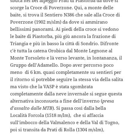
sbuca nel bel alpeggio Prati di Piastorba da dove si
scorge la Croce di Poverzone. Qui, a monte delle
baite, si trova il Sentiero N386 che sale alla Croce di
Poverzone (1902 m/slm) da dove si ammirano
bellissimi panorami. Ai piedi della croce si vedono
le baite di Piastorba, più giù ancora la frazione di
Triangia e più in basso la città di Sondrio. Difronte
c’è tutta la catena Orobica dal Monte Legnone al
Monte Torsoleto e là verso levante, in lontananza, il
Gruppo dell’Adamello. Dopo aver percorso poco
meno di 6 km. quasi completamente su sentieri per
il ritorno si potrebbe seguire la stessa via della salita
ma visto che la VASP è stata sgombrata
completamente dalla neve invernale si segue questa
alternativa inconsueta a fine dell’inverno (
presa
d’assalto dalle MTB
). Si passa così dalla bella
Località Forcola (1518 m/lm), che si affaccia
sull’imbocco della Valmalenco e della Val di Togno,
poi si transita da Prati di Rolla (1304 m/slm),