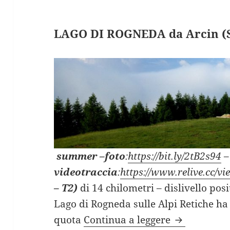
LAGO DI ROGNEDA da Arcin (
summer
–
foto
:
https://bit.ly/2tB2s94
–
videotraccia
:
https://www.relive.cc
– T2)
di 14 chilometri – dislivello posi
Lago di Rogneda sulle Alpi Retiche ha i
LAGO DI RO
quota
Continua a leggere