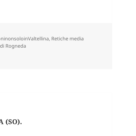
e
ninonsoloinValtellina
,
Retiche media
 di Rogneda
a Arcin (SO).
 (SO).