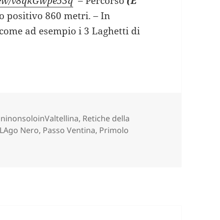
view/v8qkGwpe53q
– Percorso
(E
lo positivo 860 metri. – In
 come ad esempio i 3 Laghetti di
 DI SASSERSA (SO).
e
ninonsoloinValtellina
,
Retiche della
LAgo Nero
,
Passo Ventina
,
Primolo
 (SO).