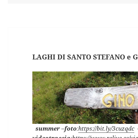
LAGHI DI SANTO STEFANO e G
summer
–
foto
:
https://bit.ly/3cuzqdc