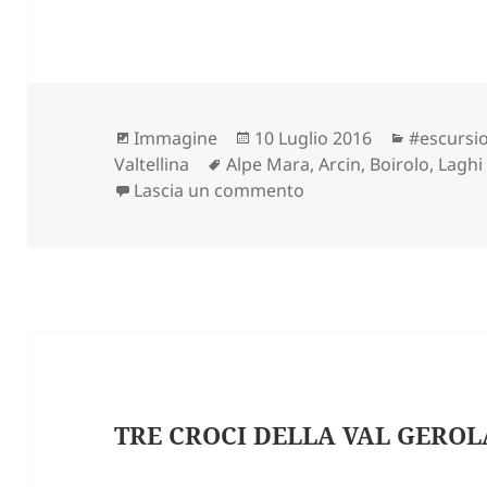
Formato
Scritto
Categori
Immagine
10 Luglio 2016
#escursio
Tag
il
Valtellina
Alpe Mara
,
Arcin
,
Boirolo
,
Laghi
su LAGO DI ROGNEDA d
Lascia un commento
TRE CROCI DELLA VAL GEROLA