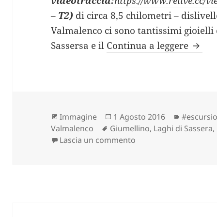
videotraccia:
https://www.relive.cc/
– T2)
di circa 8,5 chilometri – dislivel
Valmalenco ci sono tantissimi gioielli
LAGHI
Sassersa e il
Continua a leggere
Formato
Scritto
Categori
Immagine
1 Agosto 2016
#escursio
Tag
il
Valmalenco
Giumellino
,
Laghi di Sassera
,
su LAGHI DI SASSERSA
Lascia un commento