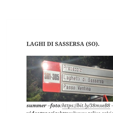
LAGHI DI SASSERSA (SO).
summer
–
foto:
https://bit.ly/38mxeB8