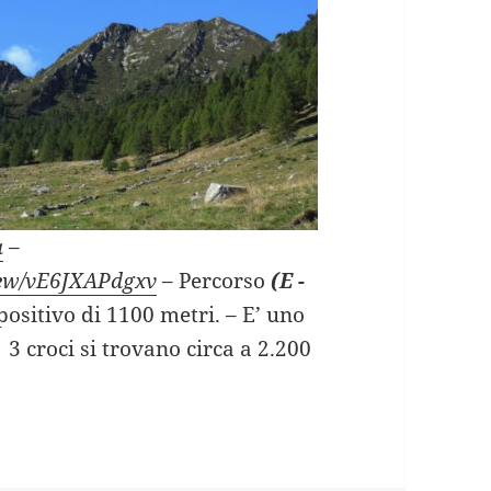
a
–
view/vE6JXAPdgxv
– Percorso
(E -
 positivo di 1100 metri. – E’ uno
e 3 croci si trovano circa a 2.200
 DELLA VAL GEROLA (SO).