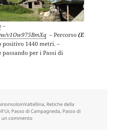
s
–
/view/v1Ow975BmXq
– Percorso
(E
o positivo 1440 metri. –
 passando per i Passi di
SSI DELLA VALMALENCO (SO).
inonsoloinValtellina
,
Retiche della
ll'Ur
,
Passo di Campagneda
,
Passo di
su 4 PASSI DELLA VALMALENCO (SO).
a un commento