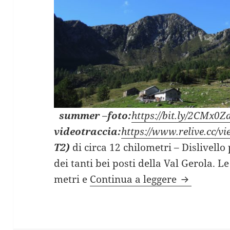
summer
–
foto:
https://bit.ly/2CMx0Z
videotraccia:
https://www.relive.cc/
T2)
di circa 12 chilometri – Dislivello
dei tanti bei posti della Val Gerola. L
TRE CROCI
metri e
Continua a leggere