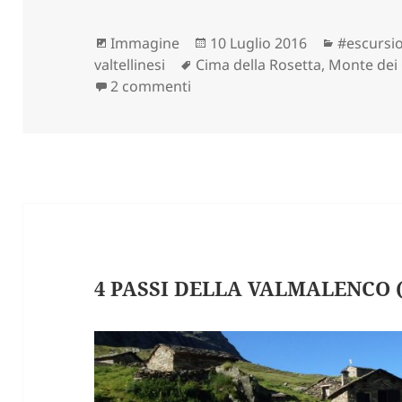
Formato
Scritto
Categori
Immagine
10 Luglio 2016
#escursio
Tag
il
valtellinesi
Cima della Rosetta
,
Monte dei 
su TRE CROCI DELLA VAL GEROL
2 commenti
4 PASSI DELLA VALMALENCO (