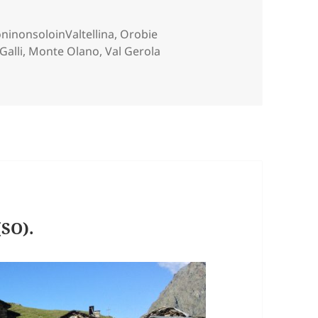
e
ninonsoloinValtellina
,
Orobie
Galli
,
Monte Olano
,
Val Gerola
A (SO).
SO).