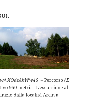
SO).
/view/vXOdeAkWw46
– Percorso
(E
tivo 950 metri. – L’escursione al
nizio dalla località Arcin a
GNEDA da Arcin (SO).