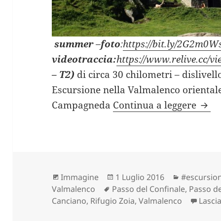
summer
–
foto
:
https://bit.ly/2G2m0W
videotraccia:
https://www.relive.cc
– T2)
di circa 30 chilometri – dislivell
Escursione nella Valmalenco orientale
4 PA
Campagneda
Continua a leggere
Formato
Scritto
Categorie
Immagine
1 Luglio 2016
#escursion
Tag
il
Valmalenco
Passo del Confinale
,
Passo de
Canciano
,
Rifugio Zoia
,
Valmalenco
Lasci