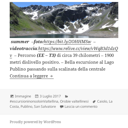
summer
–
foto:
https://bit.ly/2OHHMSw
–
videotraccia
:
https://www.relive.cc/view/vWqB3d1dzQ
v
– Percorso
(EE – T3)
di circa 39 chilometri – 1900
metri dislivello positivo. – Bella escursione al Lago
Publino passando sulla scalinata della centrale
LAGO PUBLINO (SO).
Continua a leggere
Formato
Scritto
Categorie
Immagine
3 Luglio 2017
il
Tag
#escursioninonsoloinValtellina
,
Orobie valtellinesi
Caiolo
,
La
su LAGO PUBLINO 
Costa
,
Publino
,
San Salvatore
Lascia un commento
Proudly powered by WordPress