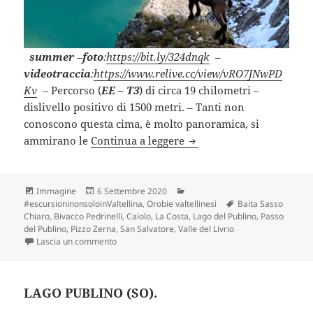
summer
–
foto
:
https://bit.ly/324dnqk
–
videotraccia
:
https://www.relive.cc/view/vRO7JNwPD
Kv
– Percorso (
EE – T3
) di circa 19 chilometri –
dislivello positivo di 1500 metri. – Tanti non
conoscono questa cima, è molto panoramica, si
PIZZO ZERNA dalla Valle d
ammirano le
Continua a leggere
Formato
Scritto
Categorie
Immagine
6 Settembre 2020
il
Tag
#escursioninonsoloinValtellina
,
Orobie valtellinesi
Baita Sasso
Chiaro
,
Bivacco Pedrinelli
,
Caiolo
,
La Costa
,
Lago del Publino
,
Passo
del Publino
,
Pizzo Zerna
,
San Salvatore
,
Valle del Livrio
su PIZZO ZERNA dalla Valle del Livrio (SO).
Lascia un commento
LAGO PUBLINO (SO).