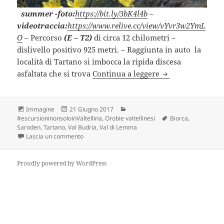
summer
-foto:
https://bit.ly/3bK4l4b
–
videotraccia
:
https://www.relive.cc/view/vYvr3w2YmL
O
– Percorso
(E – T2)
di circa 12 chilometri –
dislivello positivo 925 metri. – Raggiunta in auto la
località di Tartano si imbocca la ripida discesa
VAL BUDRIA e VA
asfaltata che si trova
Continua a leggere
Formato
Scritto
Categorie
Immagine
21 Giugno 2017
il
Tag
#escursioninonsoloinValtellina
,
Orobie valtellinesi
Biorca
,
Saroden
,
Tartano
,
Val Budria
,
Val di Lemma
su VAL BUDRIA e VALLE DI LEMMA (SO).
Lascia un commento
Proudly powered by WordPress