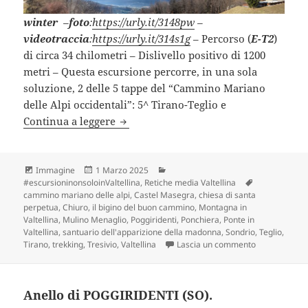
winter
–
foto
:
https://urly.it/3148pw
–
videotraccia
:
https://urly.it/314s1g
– Percorso (
E-T2
)
di circa 34 chilometri – Dislivello positivo di 1200
metri – Questa escursione percorre, in una sola
soluzione, 2 delle 5 tappe del “Cammino Mariano
delle Alpi occidentali”: 5^ Tirano-Teglio e
TIRANO – TEGLIO – SONDRIO lungo il 
Continua a leggere
Formato
Scritto
Categorie
Immagine
1 Marzo 2025
il
Tag
#escursioninonsoloinValtellina
,
Retiche media Valtellina
cammino mariano delle alpi
,
Castel Masegra
,
chiesa di santa
perpetua
,
Chiuro
,
il bigino del buon cammino
,
Montagna in
Valtellina
,
Mulino Menaglio
,
Poggiridenti
,
Ponchiera
,
Ponte in
Valtellina
,
santuario dell'apparizione della madonna
,
Sondrio
,
Teglio
,
su TIRANO – 
Tirano
,
trekking
,
Tresivio
,
Valtellina
Lascia un commento
Anello di POGGIRIDENTI (SO).