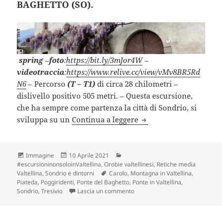
BAGHETTO (SO).
spring
–
foto
:
https://bit.ly/3mJor4W
–
videotraccia
:
https://www.relive.cc/view/vMv8BR5Rd
N6
– Percorso
(T – T1)
di circa 28 chilometri –
dislivello positivo 505 metri. – Questa escursione,
che ha sempre come partenza la città di Sondrio, si
Anello SONDRIO – PO
sviluppa su un
Continua a leggere
Formato
Scritto
Categorie
Immagine
10 Aprile 2021
il
#escursioninonsoloinValtellina
,
Orobie valtellinesi
,
Retiche media
Tag
Valtellina
,
Sondrio e dintorni
Carolo
,
Montagna in Valtellina
,
Piateda
,
Poggiridenti
,
Ponte del Baghetto
,
Ponte in Valtellina
,
su Anello SONDRIO – PONTE D
Sondrio
,
Tresivio
Lascia un commento