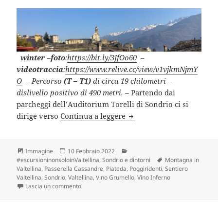
winter
–
foto
:
https://bit.ly/3JfOo60
–
videotraccia
:
https://www.relive.cc/view/v1vjkmNjmY
O
– Percorso
(T – T1)
di circa 19 chilometri –
dislivello positivo di 490 metri. –
Partendo dai
parcheggi dell’Auditorium Torelli di Sondrio ci si
Anello di POGGIRIDENTI (
dirige verso
Continua a leggere
Formato
Scritto
Categorie
Immagine
10 Febbraio 2022
il
Tag
#escursioninonsoloinValtellina
,
Sondrio e dintorni
Montagna in
Valtellina
,
Passerella Cassandre
,
Piateda
,
Poggiridenti
,
Sentiero
Valtellina
,
Sondrio
,
Valtellina
,
Vino Grumello
,
Vino Inferno
su Anello di POGGIRIDENTI (SO).
Lascia un commento