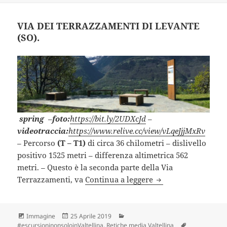
VIA DEI TERRAZZAMENTI DI LEVANTE
(SO).
spring
–
foto:
https://bit.ly/2UDXcJd
–
videotraccia:
https://www.relive.cc/view/vLqeJjjMxRv
–
Percorso
(T – T1)
di circa 36 chilometri – dislivello
positivo 1525 metri – differenza altimetrica 562
metri.
–
Questo è la seconda parte della Via
VIA DEI TERRAZZAM
Terrazzamenti, va
Continua a leggere
Formato
Scritto
Categorie
Immagine
25 Aprile 2019
il
Tag
#escursioninonsoloinValtellina
,
Retiche media Valtellina