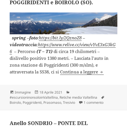
POGGIRIDENTI e BOIROLO (SO).
spring
–
foto
:
https://bit.ly/2QznoZ8
–
videotraccia
:
https://www.relive.cc/view/vYvE3xG3kG
6
– Percorso
(T – T1)
di circa 19 chilometri –
dislivello positivo 1380 metri. – Lasciata l’auto in
zona stazione di Poggiridenti (300 m/slm), e
POGGIRIDENT
attraversata la SS38, ci si
Continua a leggere
Formato
Scritto
Categorie
Immagine
18 Aprile 2021
il
Tag
#escursioninonsoloinValtellina
,
Retiche media Valtellina
su POGGIRIDEN
Boirolo
,
Poggiridenti
,
Prasomaso
,
Tresivio
1 commento
Anello SONDRIO – PONTE DEL