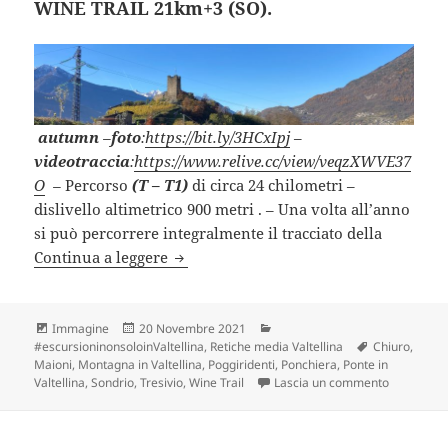
WINE TRAIL 21km+3 (SO).
autumn
–
foto
:
https://bit.ly/3HCxIpj
–
videotraccia
:
https://www.relive.cc/view/veqzXWVE37
O
–
Percorso
(T – T1)
di circa 24 chilometri –
dislivello altimetrico 900 metri . – Una volta all’anno
si può percorrere integralmente il tracciato della
WINE TRAIL 21km+3 (SO).
Continua a leggere
Formato
Scritto
Categorie
Immagine
20 Novembre 2021
il
Tag
#escursioninonsoloinValtellina
,
Retiche media Valtellina
Chiuro
,
Maioni
,
Montagna in Valtellina
,
Poggiridenti
,
Ponchiera
,
Ponte in
su WINE T
Valtellina
,
Sondrio
,
Tresivio
,
Wine Trail
Lascia un commento