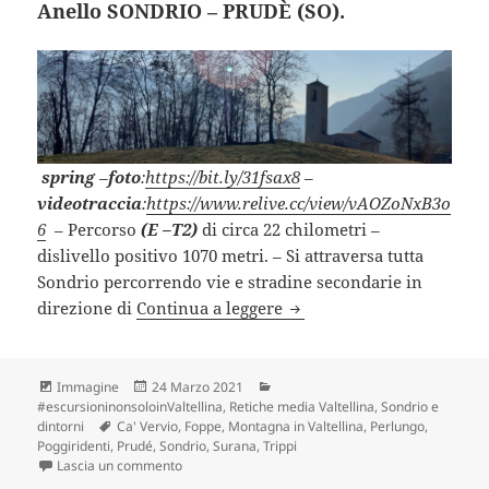
Anello SONDRIO – PRUDÈ (SO).
spring
–
foto
:
https://bit.ly/31fsax8
–
videotraccia
:
https://www.relive.cc/view/vAOZoNxB3o
6
– Percorso
(E –T2)
di circa 22 chilometri –
dislivello positivo 1070 metri. – Si attraversa tutta
Sondrio percorrendo vie e stradine secondarie in
Anello SONDRIO – PRUDÈ 
direzione di
Continua a leggere
Formato
Scritto
Categorie
Immagine
24 Marzo 2021
il
#escursioninonsoloinValtellina
,
Retiche media Valtellina
,
Sondrio e
Tag
dintorni
Ca' Vervio
,
Foppe
,
Montagna in Valtellina
,
Perlungo
,
Poggiridenti
,
Prudé
,
Sondrio
,
Surana
,
Trippi
su Anello SONDRIO – PRUDÈ (SO).
Lascia un commento