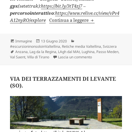
gpx
(setettrak):
https://bit.ly/3tT4zj7
–
percorsointerattivo
:
https://www.relive.cc/view/vPv4
CH – ANELLO LAGH
A12nyRO/explore
Continua a leggere
Formato
Scritto
Categorie
Immagine
13 Giugno 2020
il
#escursioninonsoloinValtellina
,
Retiche media Valtellina
,
Svizzera
Tag
Anzana
,
Lag da la Regina
,
LAgh dal MAt
,
Lughina
,
Passo Meden
,
su CH – ANELLO LAGH D
Val Saent
,
Villa di Tirano
Lascia un commento
VIA DEI TERRAZZAMENTI DI LEVANTE
(SO).