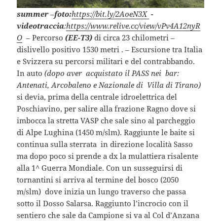
summer
–
foto:
https://bit.ly/2AoeN3X
-
videotraccia
:
https://www.relive.cc/view/vPv4A12nyR
O
– Percorso
(EE-T3)
di circa 23 chilometri –
dislivello positivo 1530 metri . – Escursione tra Italia
e Svizzera su percorsi militari e del contrabbando.
In auto
(dopo aver acquistato il PASS nei bar:
Antenati, Arcobaleno e
Nazionale di
Villa di Tirano)
si devia, prima della centrale idroelettrica del
Poschiavino, per salire alla frazione Ragno dove si
imbocca la stretta VASP che sale sino al parcheggio
di Alpe Lughina (1450 m/slm). Raggiunte le baite si
continua sulla sterrata in direzione località Sasso
ma dopo poco si prende a dx la mulattiera risalente
alla 1^ Guerra Mondiale. Con un susseguirsi di
tornantini si arriva al termine del bosco (2050
m/slm) dove inizia un lungo traverso che passa
sotto il Dosso Salarsa. Raggiunto l’incrocio con il
sentiero che sale da Campione si va al Col d’Anzana