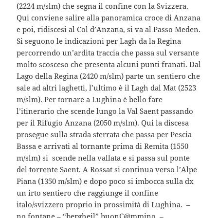
(2224 m/slm) che segna il confine con la Svizzera.
Qui conviene salire alla panoramica croce di Anzana
e poi, ridiscesi al Col d’Anzana, si va al Passo Meden.
Si seguono le indicazioni per Lagh da la Regina
percorrendo un’ardita traccia che passa sul versante
molto scosceso che presenta alcuni punti franati. Dal
Lago della Regina (2420 m/slm) parte un sentiero che
sale ad altri laghetti, l’ultimo è il Lagh dal Mat (2523
m/slm). Per tornare a Lughina è bello fare
l’itinerario che scende lungo la Val Saent passando
per il Rifugio Anzana (2050 m/slm). Qui la discesa
prosegue sulla strada sterrata che passa per Pescia
Bassa e arrivati al tornante prima di Remita (1550
m/slm) si scende nella vallata e si passa sul ponte
del torrente Saent. A Rossat si continua verso l’Alpe
Piana (1350 m/slm) e dopo poco si imbocca sulla dx
un irto sentiero che raggiunge il confine
italo/svizzero proprio in prossimità di Lughina. –
no fontane – “bergheil” buonC@mmino –