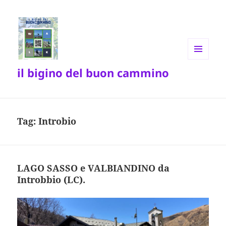
MENU
il bigino del buon cammino
E
WIDGET
Tag:
Introbio
LAGO SASSO e VALBIANDINO da
Introbbio (LC).