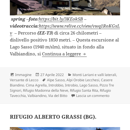
spring
–
foto
:
https://bit.ly/3KEokSB
–
videotraccia
:
https://www.relive.cc/view/vwq1RoKGxL
v
–
Percorso
(EE-T3
) di circa 26 chilometri –
dislivello positivo 1850 metri. – Questa escursione al
Lago Sasso (1940 m/slm), situato in fondo alla
LAGO SASSO e VALBIAN
Valbiandino, si
Continua a leggere
Formato
Scritto
Categorie
Immagine
27 Aprile 2022
Monti Lariani e valli laterali
,
il
Tag
Versante di Lecco
Alpe Sasso
,
Alpi Orobie Lecchesi
,
Casere
Biandino. Cima Agrella
,
Introbbio
,
Introbio
,
Lago Sasso
,
Pizzo Tre
Signori
,
Rifugio Madonna della Neve
,
Rifugio Santa Rita
,
Rifugio
su LAGO SAS
Tavecchia
,
Valbiandino
,
Via del Bitto
Lascia un commento
RIFUGIO ALBERTO GRASSI (BG).