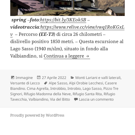
spring
–
foto
:
https://bit.ly/3KEokSB
–
videotraccia
:
https://www.relive.cc/view/vwq1RoKGxL
v
–
Percorso
(EE-T3
) di circa 26 chilometri –
dislivello positivo 1850 metri. – Questa escursione al
Lago Sasso (1940 m/slm), situato in fondo alla
LAGO SASSO e VALBIAN
Valbiandino, si
Continua a leggere
Formato
Scritto
Categorie
Immagine
27 Aprile 2022
Monti Lariani e valli laterali
,
il
Tag
Versante di Lecco
Alpe Sasso
,
Alpi Orobie Lecchesi
,
Casere
Biandino. Cima Agrella
,
Introbbio
,
Introbio
,
Lago Sasso
,
Pizzo Tre
Signori
,
Rifugio Madonna della Neve
,
Rifugio Santa Rita
,
Rifugio
su LAGO SAS
Tavecchia
,
Valbiandino
,
Via del Bitto
Lascia un commento
Proudly powered by WordPress