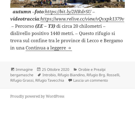
autumn
–
foto
:
https://bit.ly/2HRdrSU
–
videotraccia
:
https://www.relive.cc/view/vQvxpk1379v
– Percorso
(EE – T3)
di circa 20 chilometri –
dislivello positivo 1440 metri. – Questo rifugio si
trova sul confine tra le province di Lecco e Bergamo
RIFUGIO ALBERTO GRASSI (BG
in una
Continua a leggere
Formato
Scritto
Categorie
Immagine
25 Ottobre 2020
Orobie e Prealpi
il
Tag
bergamasche
Introbio
,
Rifugio Biandino
,
Rifugio Brg. Rosselli
,
su RIFUGIO ALB
Rifugio Grassi
,
Rifugio Tavecchia
Lascia un commento
Proudly powered by WordPress