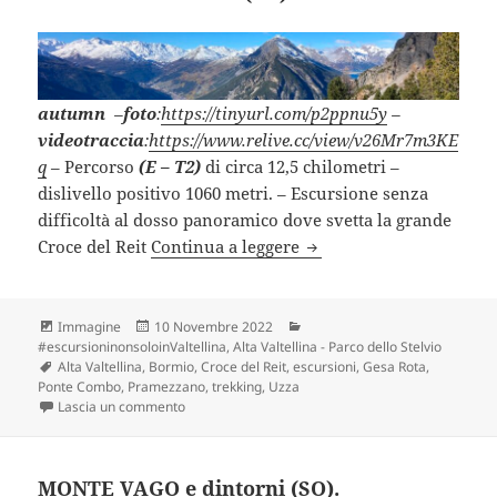
autumn
–
foto
:
https://tinyurl.com/p2ppnu5y
–
videotraccia
:
https://www.relive.cc/view/v26Mr7m3KE
q
– Percorso
(E – T2)
di circa 12,5 chilometri –
dislivello positivo 1060 metri. – Escursione senza
difficoltà al dosso panoramico dove svetta la grande
CROCE DELLA REIT (SO)
Croce del Reit
Continua a leggere
Formato
Scritto
Categorie
Immagine
10 Novembre 2022
il
#escursioninonsoloinValtellina
,
Alta Valtellina - Parco dello Stelvio
Tag
Alta Valtellina
,
Bormio
,
Croce del Reit
,
escursioni
,
Gesa Rota
,
Ponte Combo
,
Pramezzano
,
trekking
,
Uzza
su CROCE DELLA REIT (SO).
Lascia un commento
MONTE VAGO e dintorni (SO).