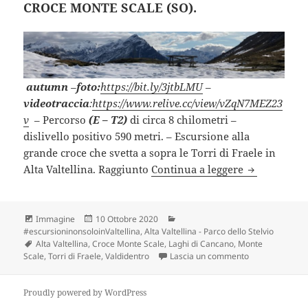
CROCE MONTE SCALE (SO).
autumn
–
foto:
https://bit.ly/3jtbLMU
–
videotraccia
:
https://www.relive.cc/view/vZqN7MEZ23
v
– Percorso
(E – T2)
di circa 8 chilometri –
dislivello positivo 590 metri. – Escursione alla
grande croce che svetta a sopra le Torri di Fraele in
CROCE MONT
Alta Valtellina. Raggiunto
Continua a leggere
Formato
Scritto
Categorie
Immagine
10 Ottobre 2020
il
#escursioninonsoloinValtellina
,
Alta Valtellina - Parco dello Stelvio
Tag
Alta Valtellina
,
Croce Monte Scale
,
Laghi di Cancano
,
Monte
su CROCE MONT
Scale
,
Torri di Fraele
,
Valdidentro
Lascia un commento
Proudly powered by WordPress