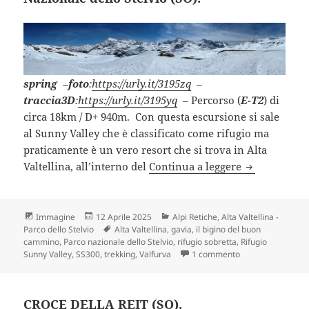
spring
–
foto
:
https://urly.it/3195zq
–
traccia3D
:
https://urly.it/3195yq
– Percorso (
E-T2
) di
circa 18km / D+ 940m. Con questa escursione si sale
al Sunny Valley che è classificato come rifugio ma
praticamente è un vero resort che si trova in Alta
RIFUGIO SUNN
Valtellina, all’interno del
Continua a leggere
Formato
Scritto
Categorie
Immagine
12 Aprile 2025
Alpi Retiche
,
Alta Valtellina -
il
Tag
Parco dello Stelvio
Alta Valtellina
,
gavia
,
il bigino del buon
cammino
,
Parco nazionale dello Stelvio
,
rifugio sobretta
,
Rifugio
su RIFUGIO SUNNY 
Sunny Valley
,
SS300
,
trekking
,
Valfurva
1 commento
CROCE DELLA REIT (SO).