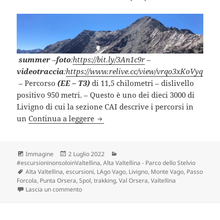
summer
–
foto
:
https://bit.ly/3An1c9r
–
videotraccia
:
https://www.relive.cc/view/vrqo3xKoVyq
–
Percorso
(EE – T3)
di 11,5 chilometri – dislivello
positivo 950 metri. – Questo è uno dei dieci 3000 di
Livigno di cui la sezione CAI descrive i percorsi in
MONTE VAGO e dintorni (SO).
un
Continua a leggere
Formato
Scritto
Categorie
Immagine
2 Luglio 2022
il
#escursioninonsoloinValtellina
,
Alta Valtellina - Parco dello Stelvio
Tag
Alta Valtellina
,
escursioni
,
LAgo Vago
,
Livigno
,
Monte Vago
,
Passo
Forcola
,
Punta Orsera
,
Spol
,
trakking
,
Val Orsera
,
Valtellina
su MONTE VAGO e dintorni (SO).
Lascia un commento