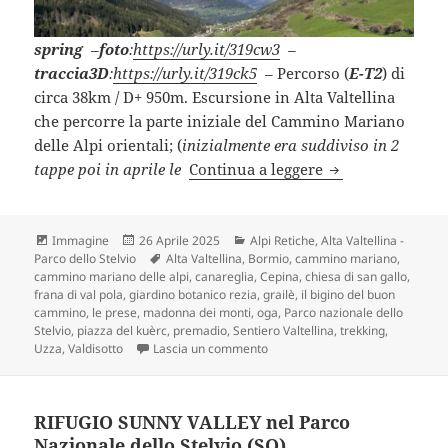
spring
–
foto
:
https://urly.it/319cw3
–
traccia3D
:
https://urly.it/319ck5
– Percorso (
E-T2
) di
circa 38km / D+ 950m. Escursione in Alta Valtellina
che percorre la parte iniziale del Cammino Mariano
delle Alpi orientali; (
inizialmente era suddiviso in 2
BORMIO – GRAILÈ
tappe poi
in aprile le
Continua a leggere
Formato
Scritto
Categorie
Immagine
26 Aprile 2025
Alpi Retiche
,
Alta Valtellina -
il
Tag
Parco dello Stelvio
Alta Valtellina
,
Bormio
,
cammino mariano
,
cammino mariano delle alpi
,
canareglia
,
Cepina
,
chiesa di san gallo
,
frana di val pola
,
giardino botanico rezia
,
grailè
,
il bigino del buon
cammino
,
le prese
,
madonna dei monti
,
oga
,
Parco nazionale dello
Stelvio
,
piazza del kuèrc
,
premadio
,
Sentiero Valtellina
,
trekking
,
su BORMIO – GRAILÈ lungo il C
Uzza
,
Valdisotto
Lascia un commento
RIFUGIO SUNNY VALLEY nel Parco
Nazionale dello Stelvio (SO).