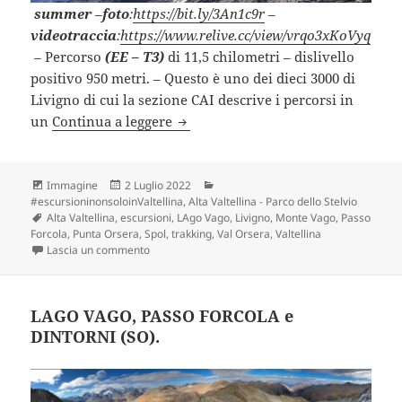
summer
–
foto
:
https://bit.ly/3An1c9r
–
videotraccia
:
https://www.relive.cc/view/vrqo3xKoVyq
–
Percorso
(EE – T3)
di 11,5 chilometri – dislivello
positivo 950 metri. – Questo è uno dei dieci 3000 di
Livigno di cui la sezione CAI descrive i percorsi in
MONTE VAGO e dintorni (SO).
un
Continua a leggere
Formato
Scritto
Categorie
Immagine
2 Luglio 2022
il
#escursioninonsoloinValtellina
,
Alta Valtellina - Parco dello Stelvio
Tag
Alta Valtellina
,
escursioni
,
LAgo Vago
,
Livigno
,
Monte Vago
,
Passo
Forcola
,
Punta Orsera
,
Spol
,
trakking
,
Val Orsera
,
Valtellina
su MONTE VAGO e dintorni (SO).
Lascia un commento
LAGO VAGO, PASSO FORCOLA e
DINTORNI (SO).