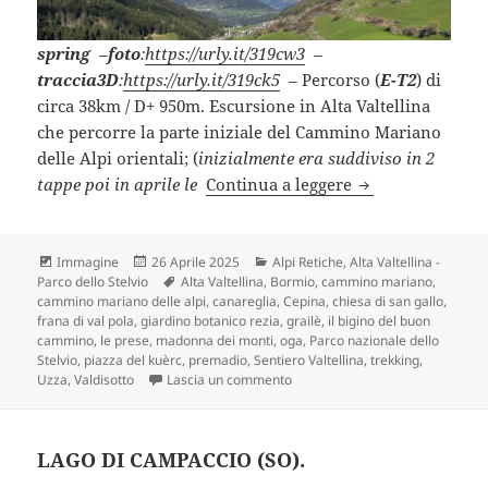
spring
–
foto
:
https://urly.it/319cw3
–
traccia3D
:
https://urly.it/319ck5
– Percorso (
E-T2
) di
circa 38km / D+ 950m. Escursione in Alta Valtellina
che percorre la parte iniziale del Cammino Mariano
delle Alpi orientali; (
inizialmente era suddiviso in 2
BORMIO – GRAILÈ
tappe poi
in aprile le
Continua a leggere
Formato
Scritto
Categorie
Immagine
26 Aprile 2025
Alpi Retiche
,
Alta Valtellina -
il
Tag
Parco dello Stelvio
Alta Valtellina
,
Bormio
,
cammino mariano
,
cammino mariano delle alpi
,
canareglia
,
Cepina
,
chiesa di san gallo
,
frana di val pola
,
giardino botanico rezia
,
grailè
,
il bigino del buon
cammino
,
le prese
,
madonna dei monti
,
oga
,
Parco nazionale dello
Stelvio
,
piazza del kuèrc
,
premadio
,
Sentiero Valtellina
,
trekking
,
su BORMIO – GRAILÈ lungo il C
Uzza
,
Valdisotto
Lascia un commento
LAGO DI CAMPACCIO (SO).