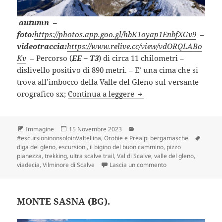
autumn
–
foto:
https://photos.app.goo.gl/hbK1oyap1EnbfXGv9
–
videotraccia:
https://www.relive.cc/view/vdORQLABo
Kv
– Percorso (
EE – T3
) di circa 11 chilometri –
dislivello positivo di 890 metri. – E’ una cima che si
trova all’imbocco della Valle del Gleno sul versante
PIZZO PIANEZZA e DIGA
orografico sx;
Continua a leggere
Formato
Scritto
Categorie
Immagine
15 Novembre 2023
il
Tag
#escursioninonsoloinValtellina
,
Orobie e Prealpi bergamasche
diga del gleno
,
escursioni
,
il bigino del buon cammino
,
pizzo
pianezza
,
trekking
,
ultra scalve trail
,
Val di Scalve
,
valle del gleno
,
su PIZZO PIANEZZA
viadecia
,
Vilminore di Scalve
Lascia un commento
MONTE SASNA (BG).