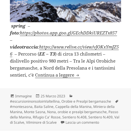
spring
–
foto
:
https://photos.app.goo.gl/GEchDDkiUREZTx857
–
videotraccia
:
https://www.relive.cc/view/vJOKxYmJZ5
6
– Percorso (
EE – T3
) di circa 13 chilometri –
dislivello positivo 980 metri – Tra le Alpi Orobiche
bergamasche, a Nord della Presolana e i tantissimi
MONTE SASNA (BG).
sentieri, c’è
Continua a leggere
Formato
Scritto
Categorie
Immagine
25 Marzo 2023
il
Tag
#escursioninonsoloinValtellina
,
Orobie e Prealpi bergamasche
#montesasna
,
Baita Saline
,
Cappella della Manina
,
Miniera della
Manina
,
Monte Sasna
,
Nona
,
orobie e prealpi bergamasche
,
Passo
della Manina
,
Rifugio Ca' Rosse
,
Sentiero N.408
,
Sentiero N.409
,
Val
su MONTE SASNA (
di Scalve
,
Vilminore di Scalve
Lascia un commento