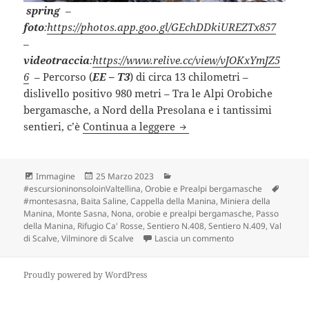
spring
–
foto
:
https://photos.app.goo.gl/GEchDDkiUREZTx857
–
videotraccia
:
https://www.relive.cc/view/vJOKxYmJZ5
6
– Percorso (
EE – T3
) di circa 13 chilometri –
dislivello positivo 980 metri – Tra le Alpi Orobiche
bergamasche, a Nord della Presolana e i tantissimi
MONTE SASNA (BG).
sentieri, c’è
Continua a leggere
Formato
Scritto
Categorie
Immagine
25 Marzo 2023
il
Tag
#escursioninonsoloinValtellina
,
Orobie e Prealpi bergamasche
#montesasna
,
Baita Saline
,
Cappella della Manina
,
Miniera della
Manina
,
Monte Sasna
,
Nona
,
orobie e prealpi bergamasche
,
Passo
della Manina
,
Rifugio Ca' Rosse
,
Sentiero N.408
,
Sentiero N.409
,
Val
su MONTE SASNA (
di Scalve
,
Vilminore di Scalve
Lascia un commento
Proudly powered by WordPress