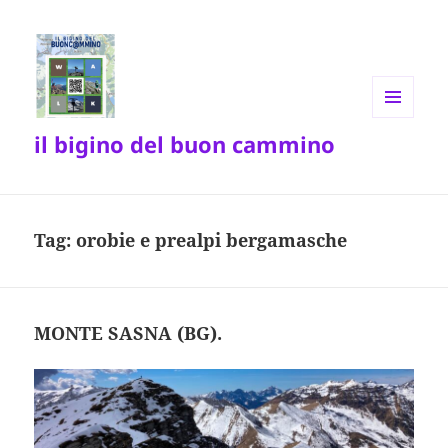
MENU
il bigino del buon cammino
E
WIDGET
Tag:
orobie e prealpi bergamasche
MONTE SASNA (BG).