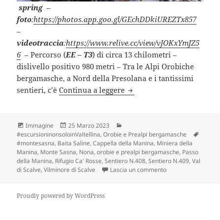
spring
–
foto
:
https://photos.app.goo.gl/GEchDDkiUREZTx857
–
videotraccia
:
https://www.relive.cc/view/vJOKxYmJZ5
6
– Percorso (
EE – T3
) di circa 13 chilometri –
dislivello positivo 980 metri – Tra le Alpi Orobiche
bergamasche, a Nord della Presolana e i tantissimi
MONTE SASNA (BG).
sentieri, c’è
Continua a leggere
Formato
Scritto
Categorie
Immagine
25 Marzo 2023
il
Tag
#escursioninonsoloinValtellina
,
Orobie e Prealpi bergamasche
#montesasna
,
Baita Saline
,
Cappella della Manina
,
Miniera della
Manina
,
Monte Sasna
,
Nona
,
orobie e prealpi bergamasche
,
Passo
della Manina
,
Rifugio Ca' Rosse
,
Sentiero N.408
,
Sentiero N.409
,
Val
su MONTE SASNA (
di Scalve
,
Vilminore di Scalve
Lascia un commento
Proudly powered by WordPress