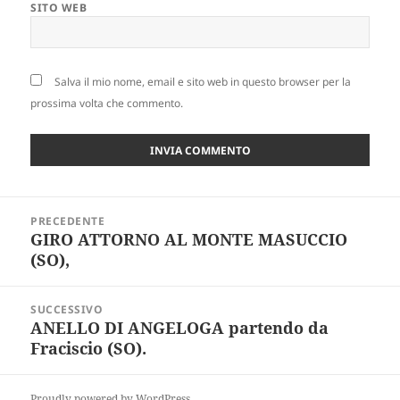
SITO WEB
Salva il mio nome, email e sito web in questo browser per la
prossima volta che commento.
Navigazione
PRECEDENTE
articoli
GIRO ATTORNO AL MONTE MASUCCIO
Articolo
(SO),
precedente:
SUCCESSIVO
ANELLO DI ANGELOGA partendo da
Articolo
Fraciscio (SO).
successivo:
Proudly powered by WordPress