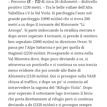
–
Percorso
(E – T2)
di circa 26 chilometri – dislivello
positivo 1230 metri. – Tra le belle vallate dell’Alta
Valtellina c’è la Val Viola. Si parcheggia l’auto nel
grande
parcheggio (1890 m/slm) che si trova 200
metri a sx dopo il tornante del Ristorante “Li
Arnoga”. Si parte imboccando la stradina sterrata e
dopo avere superato 4 tornanti, si prende il sentiero
ben segnalato (2000 m/slm) in direzione Ovest. Si
passa per l’Alpe Sattarona e poi per quella di
Stagimei (2250 m/slm). Proseguendo si entra nella
Val Minestra dove, dopo poco deviando a sx, si
attraversa un ponticello e si continua su una traccia
meno evidente che poi scende alle Baite di
Altumeira (2120 m/slm). Qui si prosegue sulla VASP,
chiusa al traffico, e dopo un po’ si comincia ad
intravvedere la sagoma del “Rifugio Viola”. Dopo
aver superato il sottostante lago troviamo il bivio
che porta direttamente al rifugio però si continua
deviando a dx (2320 m/slm) e si prosegue sempre