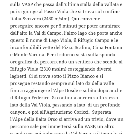
sulla VASP che passa dall’ultima stalla della vallata e
poi si giunge al Passo Viola che si trova sul confine
Italia-Svizzera (2450 m/slm). Qui conviene
proseguire ancora per 5 minuti per poter ammirare
dall’alto la Val di Campo, l’altro lago che porta anche
questo il nome di Lago Viola, il Rifugio Campo e le
inconfondibili vette del Pizzo Scalino, Cima Fontana
e Monte Varuna. Per il ritorno si sta sulla sponda
orografica dx percorrendo un sentiero che scende al
Rifugio Viola (2310 m/slm) costeggiando diversi
laghetti. Ci si trova sotto il Pizzo Bianco e si
prosegue restando sempre sul lato dx della valle
fino a raggiungere l’Alpe Dosdè e subito dopo anche
il Rifugio Federico. Si continua ancora sullo stesso
lato della Val Viola, passando a lato di un profondo
canyon, e poi all’Agriturismo Coricci. Superata
l’Alpe della Baita Orso si arriva ad un trivio, dove un
percorso sale per immettersi sulla VASP, un altro
scende per poi imboccare la Val Verva, e il terzo lo si