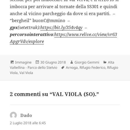
imbocca per arrivare al tornate della SS301 e quindi
anche al vicino parcheggio da dove si era partiti. –
“bergheil” buonC@mmino –
gpx
(setettrak):
https://bit.ly/354v4qy
–
percorsointerattivo
:
https://www.relive.cc/view/vr63
ApgrVdv/explore
Formato
Scritto
Autore
Categorie
Immagine
30 Giugno 2018
Giorgio Gemmi
Alta
il
Tag
Valtellina - Parco dello Stelvio
Arnoga
,
Rifugio Federico
,
Rifugio
Viola
,
Val Viola
2 commenti su “VAL VIOLA (SO).”
Dado
ha
detto:
2 Luglio 2018 alle 6:45