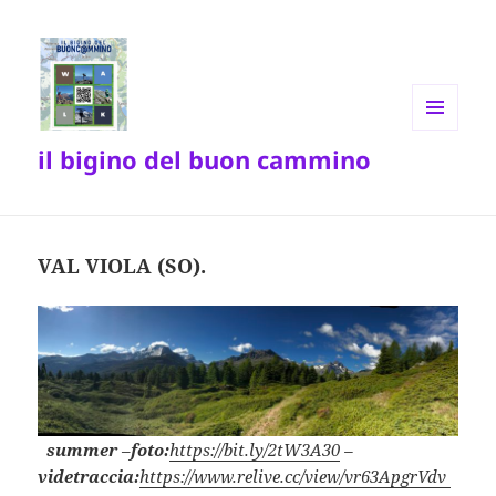
MENU
il bigino del buon cammino
E
WIDGET
VAL VIOLA (SO).
summer
–
foto:
https://bit.ly/2tW3A30
–
videtraccia:
https://www.relive.cc/view/vr63ApgrVdv