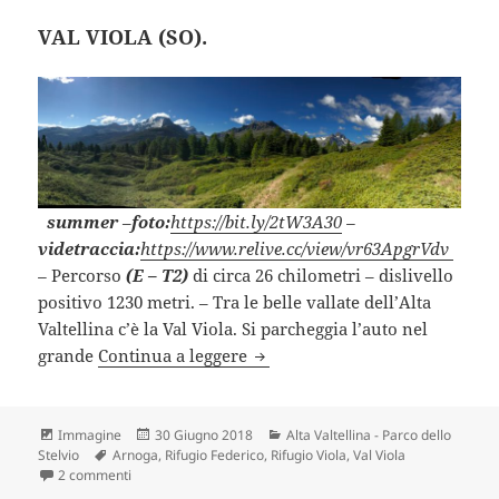
VAL VIOLA (SO).
summer
–
foto:
https://bit.ly/2tW3A30
–
videtraccia:
https://www.relive.cc/view/vr63ApgrVdv
–
Percorso
(E – T2)
di circa 26 chilometri – dislivello
positivo 1230 metri. – Tra le belle vallate dell’Alta
Valtellina c’è la Val Viola. Si parcheggia l’auto nel
VAL VIOLA (SO).
grande
Continua a leggere
Formato
Scritto
Categorie
Immagine
30 Giugno 2018
Alta Valtellina - Parco dello
Tag
il
Stelvio
Arnoga
,
Rifugio Federico
,
Rifugio Viola
,
Val Viola
su VAL VIOLA (SO).
2 commenti