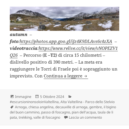
autumn
–
foto
:
https://photos.app.goo.gl/iJz4K9DLAvs6c4zXA
–
videotraccia
:
https://www.relive.cc/it/view/vNOPEZV1
Q26
– Percorso (
E –T2
) di circa 15 chilometri –
dislivello positivo di 390 metri. – La meta era
raggiungere le Torri di Fraele poi è sopraggiunto un
PASSO FOSCAGNO salen
imprevisto. Con
Continua a leggere
Formato
Scritto
Categorie
Immagine
5 Ottobre 2024
il
#escursioninonsoloinValtellina
,
Alta Valtellina - Parco dello Stelvio
Tag
Arnoga
,
chiesa angelina
,
decauville di arnoga
,
gembre
,
il bigino
del buon cammino
,
passo di foscagno
,
pian dell'acqua
,
taula de li
su PASSO FOSCAG
pata
,
trekking
,
valle di foscagno
Lascia un commento