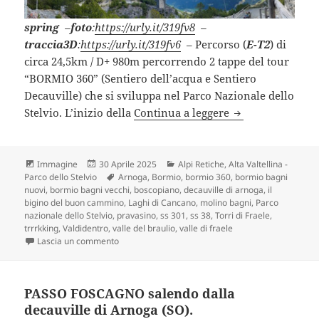
spring
–
foto
:
https://urly.it/319fv8
–
traccia3D
:
https://urly.it/319fv6
– Percorso (
E-T2
) di
circa 24,5km / D+ 980m percorrendo 2 tappe del tour
“BORMIO 360” (Sentiero dell’acqua e Sentiero
Decauville) che si sviluppa nel Parco Nazionale dello
PREMADIO – ARNO
Stelvio. L’inizio della
Continua a leggere
Formato
Scritto
Categorie
Immagine
30 Aprile 2025
Alpi Retiche
,
Alta Valtellina -
il
Tag
Parco dello Stelvio
Arnoga
,
Bormio
,
bormio 360
,
bormio bagni
nuovi
,
bormio bagni vecchi
,
boscopiano
,
decauville di arnoga
,
il
bigino del buon cammino
,
Laghi di Cancano
,
molino bagni
,
Parco
nazionale dello Stelvio
,
pravasino
,
ss 301
,
ss 38
,
Torri di Fraele
,
trrrkking
,
Valdidentro
,
valle del braulio
,
valle di fraele
su PREMADIO – ARNOGA sul percorso “BORMIO 360
Lascia un commento
PASSO FOSCAGNO salendo dalla
decauville di Arnoga (SO).