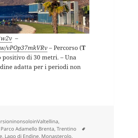
73w2v
–
view/vPOp37mkVRv
–
Percorso (
T
o positivo di 30 metri.
–
Una
dine adatta per i periodi non
GO DI ENDINE (BG).
orie
rsioninonsoloinValtellina
,
Tag
e, Parco Adamello Brenta, Trentino
e
,
Lago di Endine
,
Monasterolo
,