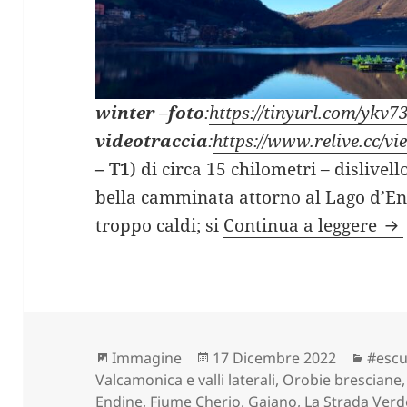
winter
–
foto
:
https://tinyurl.com/ykv
videotraccia
:
https://www.relive.cc/
– T1
) di circa 15 chilometri – dislivell
bella camminata attorno al Lago d’En
LA
troppo caldi; si
Continua a leggere
Formato
Scritto
Categ
Immagine
17 Dicembre 2022
#escu
il
Valcamonica e valli laterali, Orobie brescian
Endine
,
Fiume Cherio
,
Gaiano
,
La Strada Verd