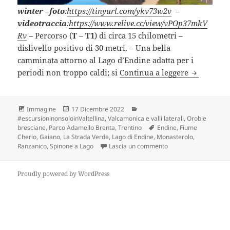
winter
–
foto
:
https://tinyurl.com/ykv73w2v
–
videotraccia
:
https://www.relive.cc/view/vPOp37mkV
Rv
–
Percorso (
T – T1
) di circa 15 chilometri –
dislivello positivo di 30 metri.
–
Una bella
camminata attorno al Lago d’Endine adatta per i
LAGO DI E
periodi non troppo caldi; si
Continua a leggere
Formato
Scritto
Categorie
Immagine
17 Dicembre 2022
il
#escursioninonsoloinValtellina
,
Valcamonica e valli laterali, Orobie
Tag
bresciane, Parco Adamello Brenta, Trentino
Endine
,
Fiume
Cherio
,
Gaiano
,
La Strada Verde
,
Lago di Endine
,
Monasterolo
,
su LAGO DI ENDINE (
Ranzanico
,
Spinone a Lago
Lascia un commento
Proudly powered by WordPress