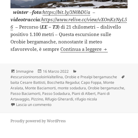
winter
–
foto
:
https://bit.ly/3N0bDUa
–
videotraccia
:
https://www.relive.cc/view/vXOnKzNyL5
6
–
Percorso (
EE – T3
) di 21 chilometri – dislivello
positivo 1.100 metri – Questa escursione sulle
Orobie bergamasche, nonostante il meteo
MONTE BACIAM
sfavorevole, è sempre
Continua a leggere
Formato
Scritto
Categorie
Immagine
16 Marzo 2022
il
Tag
#escursioninonsoloinValtellina
,
Orobie e Prealpi bergamasche
baita Cesare Battisti
,
Bocchetta Regadur
,
Capo Foppa
,
Monte
Aralata
,
Monte Baciamorti
,
monte sodadura
,
Orobie bergamasche
,
Passo Baciamorti
,
Passo Sodadura
,
Piani di Albert
,
Piani di
Artavaggio
,
Pizzino
,
Rifugio Gherardi
,
rifugio nicola
su MONTE BACIAMORTI e MONTE SODADURA (BG
Lascia un commento
Proudly powered by WordPress