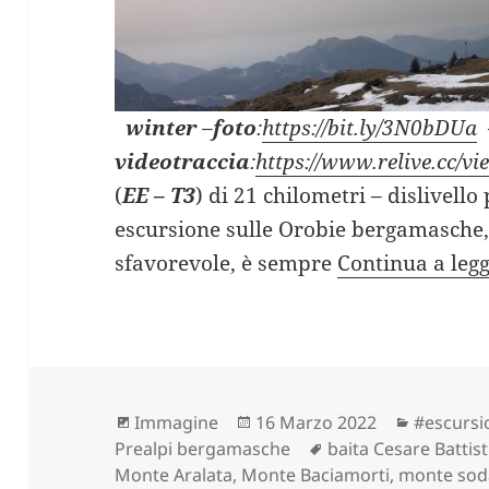
winter
–
foto
:
https://bit.ly/3N0bDUa
videotraccia
:
https://www.relive.cc/
(
EE – T3
) di 21 chilometri – dislivell
escursione sulle Orobie bergamasche,
sfavorevole, è sempre
Continua a leg
Formato
Scritto
Categori
Immagine
16 Marzo 2022
#escursi
il
Tag
Prealpi bergamasche
baita Cesare Battist
Monte Aralata
,
Monte Baciamorti
,
monte sod