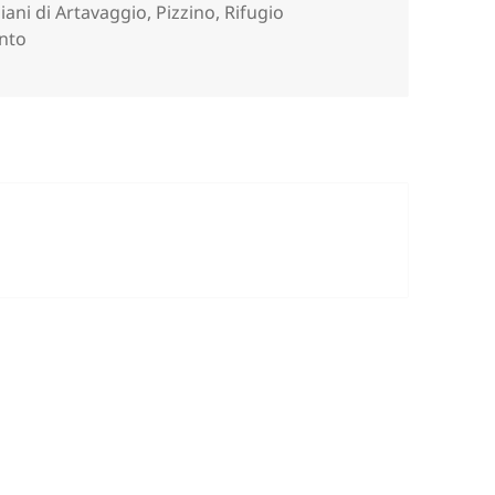
iani di Artavaggio
,
Pizzino
,
Rifugio
su MONTE BACIAMORTI e MONTE SODADURA (BG).
nto