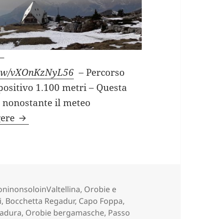
–
view/vXOnKzNyL56
–
Percorso
o positivo 1.100 metri – Questa
 nonostante il meteo
MONTE BACIAMORTI e MONTE SODADURA (B
gere
e
oninonsoloinValtellina
,
Orobie e
i
,
Bocchetta Regadur
,
Capo Foppa
,
adura
,
Orobie bergamasche
,
Passo