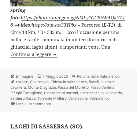
spring
–
foto
:
https://photos.app.goo.gl/NMLy1GCRbWAQkYZT
8
–
video
:
https://out.ac/33YPbx
–
Percorso (
E-T2
) di
circa 18 km. / D+ 535 m. – Ecco l’occasione per una
bella e facile camminata in un territorio ricco di
ghiacciai, laghi alpini e importanti vette. Una
RIFUGIO TARTAGLIONE partendo da Sa
Continua a leggere
Formato
Scritto
Categorie
Immagine
7 Maggio 2026
Retiche della Valmalenco
Tag
il
carotte
,
Chiareggio
,
Chiesa in Valmalenco
,
fitwell
,
la strada
cavallera
,
Monte Disgrazia
,
Passo del Muretto
,
Passo Ventina
,
Rifugio Tartaglione
,
ristorante ai portoni
,
sacro macello
,
senevedo
,
Sentiero Rusca
,
Torrente MAllero
,
Val Sissone
,
Valmalenco
su RIFUGIO TARTAGLIONE partendo da San Giusep
Lascia un commento
LAGHI DI SASSERSA (SO).