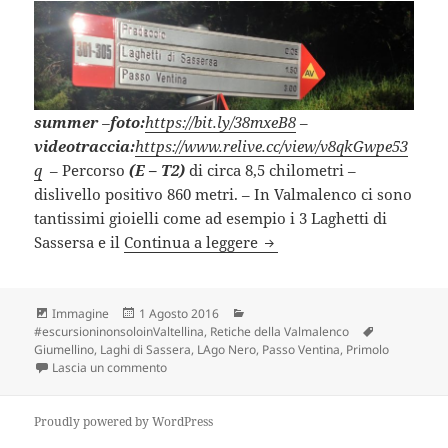
summer
–
foto:
https://bit.ly/38mxeB8
–
videotraccia:
https://www.relive.cc/view/v8qkGwpe53
q
– Percorso
(E – T2)
di circa 8,5 chilometri –
dislivello positivo 860 metri. – In Valmalenco ci sono
tantissimi gioielli come ad esempio i 3 Laghetti di
LAGHI DI SASSERSA (SO).
Sassersa e il
Continua a leggere
Formato
Scritto
Categorie
Immagine
1 Agosto 2016
il
Tag
#escursioninonsoloinValtellina
,
Retiche della Valmalenco
Giumellino
,
Laghi di Sassera
,
LAgo Nero
,
Passo Ventina
,
Primolo
su LAGHI DI SASSERSA (SO).
Lascia un commento
Proudly powered by WordPress