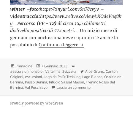
winter
–
foto
:
https://tinyurl.com/5n78cvyv
–
videotraccia:
https://www.relive.cc/view/vXOdeVng8k
6
– Percorso
(EE – T3)
di circa 13,5 chilometri –
dislivello positivo di 475 metri. –
Un inizio mese di
gennaio con pochissima neve e quindi c’è anche la
CH – RIFUGIO SASSAL MA
possibilità di
Continua a leggere
Formato
Scritto
Categorie
Immagine
7 Gennaio 2023
il
Tag
#escursioninonsoloinValtellina
,
Svizzera
Alpe Grum;
,
Canton
Grigioni
,
escursioni
,
Lagh da Palù; Trekking
,
Lago Bianco
,
Ospizio del
Bernina
,
Passo Benina
,
Rifugio Sassal Mason
,
Trenino Rosso del
su CH – RIFUGIO SASSAL 
Bernina
,
Val Poschiavo
Lascia un commento
Proudly powered by WordPress