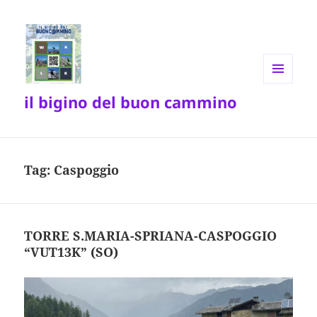
MENU
il bigino del buon cammino
E
WIDGET
Tag:
Caspoggio
TORRE S.MARIA-SPRIANA-CASPOGGIO
“VUT13K” (SO)