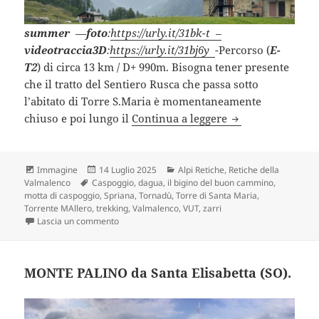
summer
—
foto
:
https://urly.it/31bk-t –
videotraccia3D
:
https://urly.it/31bj6y
-Percorso (
E-
T2
) di circa 13 km / D+ 990m. Bisogna tener presente
che il tratto del Sentiero Rusca che passa sotto
l’abitato di Torre S.Maria è momentaneamente
TORRE S.MARIA-
chiuso e poi lungo il
Continua a leggere
Formato
Scritto
Categorie
Immagine
14 Luglio 2025
Alpi Retiche
,
Retiche della
Tag
il
Valmalenco
Caspoggio
,
dagua
,
il bigino del buon cammino
,
motta di caspoggio
,
Spriana
,
Tornadù
,
Torre di Santa Maria
,
Torrente MAllero
,
trekking
,
Valmalenco
,
VUT
,
zarri
su TORRE S.MARIA-SPRIANA-CASPOGGIO “VUT13K”
Lascia un commento
MONTE PALINO da Santa Elisabetta (SO).