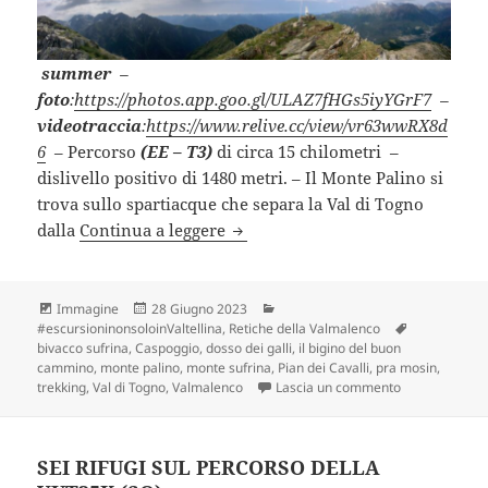
summer
–
foto
:
https://photos.app.goo.gl/ULAZ7fHGs5iyYGrF7
–
videotraccia
:
https://www.relive.cc/view/vr63wwRX8d
6
– Percorso
(EE – T3)
di circa 15 chilometri –
dislivello positivo di 1480 metri. – Il Monte Palino si
trova sullo spartiacque che separa la Val di Togno
MONTE PALINO da Santa Elisabett
dalla
Continua a leggere
Formato
Scritto
Categorie
Immagine
28 Giugno 2023
il
Tag
#escursioninonsoloinValtellina
,
Retiche della Valmalenco
bivacco sufrina
,
Caspoggio
,
dosso dei galli
,
il bigino del buon
cammino
,
monte palino
,
monte sufrina
,
Pian dei Cavalli
,
pra mosin
,
su MONTE PALI
trekking
,
Val di Togno
,
Valmalenco
Lascia un commento
SEI RIFUGI SUL PERCORSO DELLA