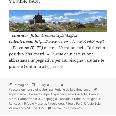
VUT35K (SO).
summer
–
foto
:
https://bit.ly/3hlxgAx
–
videotraccia
:
https://www.relive.cc/view/v1vjkZojxJO
– Percorso
(E- T2)
di circa 39 chilometri – Dislivello
positivo 2700 metri . – Questa è un’escursione
abbastanza impegnativa per cui bisogna valutare le
SEI RIFUGI SUL PERCORSO DE
proprie
Continua a leggere
Formato
Scritto
Categorie
Immagine
10 Luglio 2021
il
Tag
#escursioninonsoloinValtellina
,
Retiche della Valmalenco
Agriturismo il Cornetto
,
Alpe Acquanera
,
Alpe Cavaglia
,
Campo
Moro
,
Campofranscia
,
Caspoggio
,
Lanzada
,
Prabello
,
Rifugio Ca'
Runcasch
,
Rifugio Musella
,
Rifugio otta
,
Rifugio Palù
,
Rifugio Zoia
,
su SEI RIFUGI SUL PER
Valmalenco
,
VUT
,
VUT35
Lascia un commento