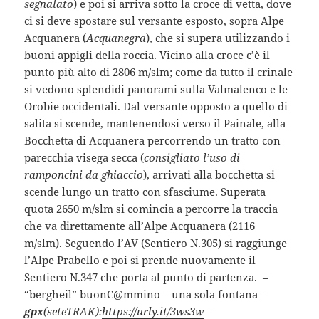
segnalato
) e poi si arriva sotto la croce di vetta, dove
ci si deve spostare sul versante esposto, sopra Alpe
Acquanera (
Acquanegra
), che si supera utilizzando i
buoni appigli della roccia. Vicino alla croce c’è il
punto più alto di 2806 m/slm; come da tutto il crinale
si vedono splendidi panorami sulla Valmalenco e le
Orobie occidentali. Dal versante opposto a quello di
salita si scende, mantenendosi verso il Painale, alla
Bocchetta di Acquanera percorrendo un tratto con
parecchia visega secca (
consigliato l’uso di
ramponcini da ghiaccio
), arrivati alla bocchetta si
scende lungo un tratto con sfasciume. Superata
quota 2650 m/slm si comincia a percorre la traccia
che va direttamente all’Alpe Acquanera (2116
m/slm). Seguendo l’AV (Sentiero N.305) si raggiunge
l’Alpe Prabello e poi si prende nuovamente il
Sentiero N.347 che porta al punto di partenza. –
“bergheil” buonC@mmino – una sola fontana –
gpx
(seteTRAK):
https://urly.it/3ws3w
–