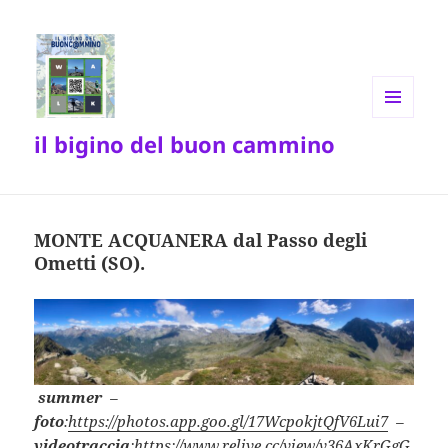
MENU
il bigino del buon cammino
E
WIDGET
MONTE ACQUANERA dal Passo degli
Ometti (SO).
summer
–
foto
:
https://photos.app.goo.gl/17WcpokjtQfV6Lui7
–
videotraccia
:
https://www.relive.cc/view/v36AxKrGgG