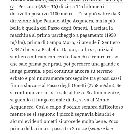
O
–
Percorso
(
EE – T3
)
di circa 14 chilometri –
dislivello positivo 1100 metri
. –
Ci si può salire da 3
direzioni: Alpe Painale, Alpe Acqanera, ma la più
bella
è quella del Passo degli Ometti. Lasciata la
macchina al primo parcheggio a pagamento (1950
m/slm), prima di Campo Moro, si prende il Sentiero
N.347 che va a Prabello. Da qui, sulla sx, inizia il
sentiero indicato con cerchi bianchi e centro rosso
che sale prima per prati, poi percorre una grande e
lunga pietraia, e poi continua ancora su terreno
erbato e poi nuovamente proseguire tra grossi sassi
fino a sbucare al Passo degli Ometti (2758 m/slm). Se
si continua verso sx si sale al Pizzo Scalino mentre,
seguendo il lungo crinale di dx, si va al Monte
Acquanera. Così a colpo d’occhio sembra difficoltoso
mentre se si seguono i piccoli segnavia bianchi e
alcuni evidenti ometti si procede molto bene. Poco
prima della cima si passa tra 2 rocce (
sempre ben