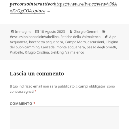
percorsointerattivo
:
https://www.relive.cc/view/v36A
xKrGgGO/explore
–
Formato
Scritto
Autore
Categorie
Immagine
10 Agosto 2023
Giorgio Gemmi
il
Tag
#escursioninonsoloinValtellina
,
Retiche della Valmalenco
Alpe
Acquanera
,
bocchetta acquanera
,
Campo Moro
,
escursioni
,
il bigino
del buon cammino
,
Lanzada
,
monte acquanera
,
passo degli ometti
,
Prabello
,
Rifugio Cristina
,
trekking
,
Valmalenco
Lascia un commento
Il tuo indirizzo email non sarà pubblicato.
I campi obbligatori sono
contrassegnati
*
COMMENTO
*