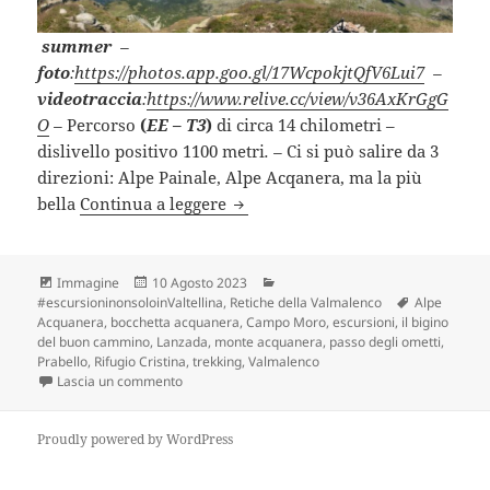
summer
–
foto
:
https://photos.app.goo.gl/17WcpokjtQfV6Lui7
–
videotraccia
:
https://www.relive.cc/view/v36AxKrGgG
O
–
Percorso
(
EE – T3
)
di circa 14 chilometri –
dislivello positivo 1100 metri
. –
Ci si può salire da 3
direzioni: Alpe Painale, Alpe Acqanera, ma la più
MONTE ACQUANERA dal Passo deg
bella
Continua a leggere
Formato
Scritto
Categorie
Immagine
10 Agosto 2023
il
Tag
#escursioninonsoloinValtellina
,
Retiche della Valmalenco
Alpe
Acquanera
,
bocchetta acquanera
,
Campo Moro
,
escursioni
,
il bigino
del buon cammino
,
Lanzada
,
monte acquanera
,
passo degli ometti
,
Prabello
,
Rifugio Cristina
,
trekking
,
Valmalenco
su MONTE ACQUANERA dal Passo degli Ometti (SO
Lascia un commento
Proudly powered by WordPress