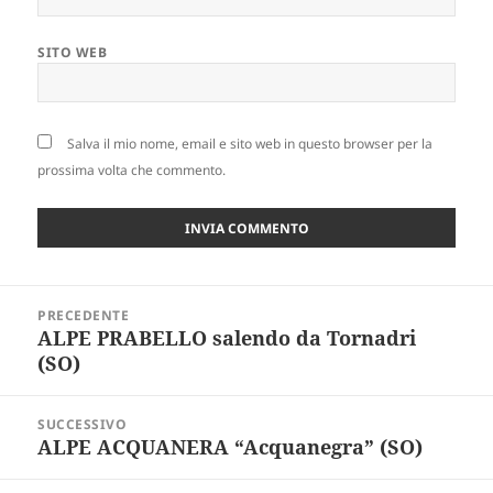
SITO WEB
Salva il mio nome, email e sito web in questo browser per la
prossima volta che commento.
Navigazione
PRECEDENTE
articoli
ALPE PRABELLO salendo da Tornadri
Articolo
(SO)
precedente:
SUCCESSIVO
ALPE ACQUANERA “Acquanegra” (SO)
Articolo
successivo: