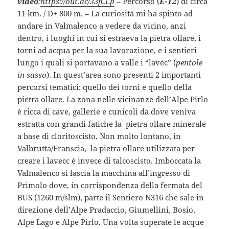
video
:
https://out.ac/33fCLp
–
Percorso (
E-T2
) di circa
11 km. / D+ 800 m. – La curiosità mi ha spinto ad
andare in Valmalenco a vedere da vicino, anzi
dentro, i luoghi in cui si estraeva la pietra ollare, i
torni ad
acqua per la sua lavorazione, e i sentieri
lungo i quali si portavano a valle i “lavéc” (
pentole
in sasso
). In quest’area sono presenti 2 importanti
percorsi tematici: quello dei torni e quello della
pietra ollare. La zona nelle vicinanze dell’Alpe Pirlo
è ricca di cave, gallerie e cunicoli da dove veniva
estratta con grandi fatiche la pietra ollare minerale
a base di cloritoscisto. Non molto lontano, in
Valbrutta/Franscia, la pietra ollare utilizzata per
creare i lavecc è invece di talcoscisto. Imboccata la
Valmalenco si lascia la macchina all’ingresso di
Primolo dove, in corrispondenza della fermata del
BUS (1260 m/slm), parte il Sentiero N316 che sale in
direzione dell’Alpe Pradaccio, Giumellini, Bosio,
Alpe Lago e Alpe Pirlo. Una volta superate le acque