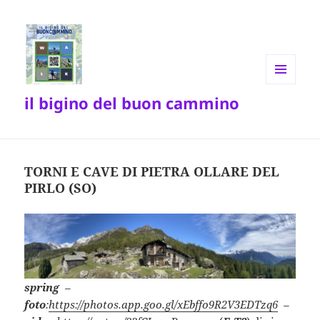
MENU
il bigino del buon cammino
E
WIDGET
TORNI E CAVE DI PIETRA OLLARE DEL
PIRLO (SO)
spring
–
foto
:
https://photos.app.goo.gl/xEbffo9R2V3EDTzq6
–