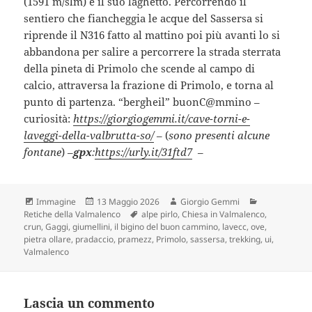
(1591 m/slm) e il suo laghetto. Percorrendo il
sentiero che fiancheggia le acque del Sassersa si
riprende il N316 fatto al mattino poi più avanti lo si
abbandona per salire a percorrere la strada sterrata
della pineta di Primolo che scende al campo di
calcio, attraversa la frazione di Primolo, e torna al
punto di partenza. “bergheil” buonC@mmino –
curiosità:
https://giorgiogemmi.it/cave-torni-e-
laveggi-della-valbrutta-so/
– (
sono presenti alcune
fontane
) –
gpx
:
https://urly.it/31ftd7
–
Formato
Scritto
Autore
Categorie
Immagine
13 Maggio 2026
Giorgio Gemmi
il
Tag
Retiche della Valmalenco
alpe pirlo
,
Chiesa in Valmalenco
,
crun
,
Gaggi
,
giumellini
,
il bigino del buon cammino
,
lavecc
,
ove
,
pietra ollare
,
pradaccio
,
pramezz
,
Primolo
,
sassersa
,
trekking
,
ui
,
Valmalenco
Lascia un commento