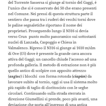
del Torrente Sassersa si giunge al tornio del Gaggi, è
l’unico che si è conservato dei 50 che erano presenti
nel Comune. Nei pressi di questa struttura parte il
sentiero che passa tra i ruderi dei vecchi torni dove
le paline segnaletiche riportano il nome dei
proprietari. Proseguendo lungo il N316 si devia
verso Crun punto molto panoramico sui sottostanti
nuclei di Lanzada, Caspoggio e Chiesa in
Valmalenco. Ripreso il N316 si giunge ai 1610 m/slm
di Ove (
Ui
) dove è presente la grande cava ancora
attiva del Gaggi; un cancello chiude l’accesso ad una
profonda galleria. Il metodo di estrazione non è più
quello antico di scolpire con apposito attrezzo
(
asgìsc
) i blocchi con forma rotonda (
ciapùn
) da
lavorare subito al tornio, oggi si usa il sistema molto
più rapido di taglio di cloritoscisto con le seghe
circolari. Continuando sulla strada sterrata in
direzione Giumellini si prende, poco più avanti, una
deviazione che porta all’ingresso di una antica