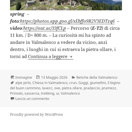
spring
–
foto
:
https://photos.app.goo.gl/xEbffo9R2V3EDTzq6
–
video
:
https://out.ac/33fCLp
–
Percorso (
E-T2
) di circa
11 km. / D+ 800 m. – La curiosità mi ha spinto ad
andare in Valmalenco a vedere da vicino, anzi
dentro, i luoghi in cui si estraeva la pietra ollare, i
TORNI E CAVE DI PIETRA OLL
torni ad
Continua a leggere
Formato
Scritto
Categorie
Immagine
13 Maggio 2026
Retiche della Valmalenco
Tag
il
alpe pirlo
,
Chiesa in Valmalenco
,
crun
,
Gaggi
,
giumellini
,
il bigino
del buon cammino
,
lavecc
,
ove
,
pietra ollare
,
pradaccio
,
pramezz
,
Primolo
,
sassersa
,
trekking
,
ui
,
Valmalenco
su TORNI E CAVE DI PIETRA OLLARE DEL PIRLO (S
Lascia un commento
Proudly powered by WordPress