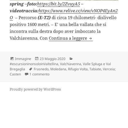
spring –
foto:
https://bit.ly/2ZvuyA5
–
videotraccia:
https://www.relive.cc/view/vNOP4EyAn2
O
–
Percorso
(E-T2)
di circa 19 chilometri- dislivello
positivo 1600 metri. – E’ una bella vallata che si
incontra sulla destra dopo aver imboccato la
VAL DEI RATTI (SO)
Valchiavenna. Con
Continua a leggere
Formato
Scritto
Categorie
Immagine
23 Maggio 2020
il
#escursioninonsoloinValtellina
,
Valchiavenna, Valle Spluga e Val
Tag
Bregaglia
Frasnedo
,
Moledana
,
Rifugio Volta
,
Tabiate
,
Verceia;
su VAL DEI RATTI (SO).
Casten
1 commento
Proudly powered by WordPress