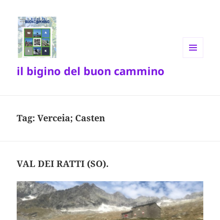
MENU
il bigino del buon cammino
E
WIDGET
Tag:
Verceia; Casten
VAL DEI RATTI (SO).