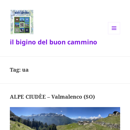
MENU
il bigino del buon cammino
E
WIDGET
Tag:
ua
ALPE CIUDÈE – Valmalenco (SO)