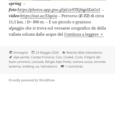
spring
–
foto
:
https://photos.app.goo.gl/pLtz9TKj6qpSEaGx5
–
video
:
https://out.ac/33qoia
– Percorso (
E-T2
) di circa
11,5 km. / D+ 890 m. – È un piccolo e grazioso
alpeggio che si trova sul versante orografico dx della
ALPE CI
vallata solcata dalle acque del
Continua a leggere
Formato
Scritto
Categorie
Immagine
23 Maggio 2026
Retiche della Valmalenco
Tag
il
alpe pomte
,
Campo Franscia
,
Ciaz
,
Ciudeè
,
Curlo
,
il bigino del
buon cammino
,
Lanzada
,
Rifugio Alpe Ponte
,
somma sassa
,
torrente
su ALPE CIUDÈE – Val
lanterna
,
trekking
,
ua
,
Valmalenco
1 commento
Proudly powered by WordPress