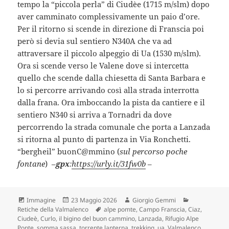
tempo la “piccola perla” di Ciudèe (1715 m/slm) dopo
aver camminato complessivamente un paio d’ore.
Per il ritorno si scende in direzione di Franscia poi
però si devia sul sentiero N340A che va ad
attraversare il piccolo alpeggio di Ua (1530 m/slm).
Ora si scende verso le Valene dove si intercetta
quello che scende dalla chiesetta di Santa Barbara e
lo si percorre arrivando così alla strada interrotta
dalla frana. Ora imboccando la pista da cantiere e il
sentiero N340 si arriva a Tornadri da dove
percorrendo la strada comunale che porta a Lanzada
si ritorna al punto di partenza in Via Ronchetti.
“bergheil” buonC@mmino (
sul percorso poche
fontane
) –
gpx
:
https://urly.it/31fw0b
–
Formato
Scritto
Autore
Categorie
Immagine
23 Maggio 2026
Giorgio Gemmi
il
Tag
Retiche della Valmalenco
alpe pomte
,
Campo Franscia
,
Ciaz
,
Ciudeè
,
Curlo
,
il bigino del buon cammino
,
Lanzada
,
Rifugio Alpe
Ponte
,
somma sassa
,
torrente lanterna
,
trekking
,
ua
,
Valmalenco