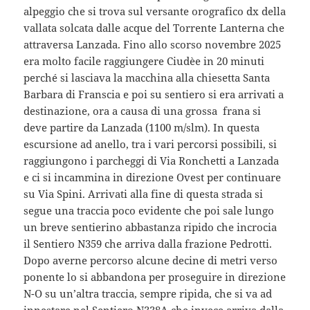
alpeggio che si trova sul versante orografico dx della
vallata solcata dalle acque del
Torrente Lanterna che
attraversa Lanzada. Fino allo scorso novembre 2025
era molto facile raggiungere Ciudèe in 20 minuti
perché si lasciava la macchina alla chiesetta Santa
Barbara di Franscia e poi su sentiero si era arrivati a
destinazione, ora a causa di una grossa frana si
deve partire da Lanzada (1100 m/slm). In questa
escursione ad anello, tra i vari percorsi possibili, si
raggiungono i parcheggi di Via Ronchetti a Lanzada
e ci si incammina in direzione Ovest per continuare
su Via Spini. Arrivati alla fine di questa strada si
segue una traccia poco evidente che poi sale lungo
un breve sentierino abbastanza ripido che incrocia
il Sentiero N359 che arriva dalla frazione Pedrotti.
Dopo averne percorso alcune decine di metri verso
ponente lo si abbandona per proseguire in direzione
N-O su un’altra traccia, sempre ripida, che si va ad
innestare nel Sentiero N338A che invece arriva dalla