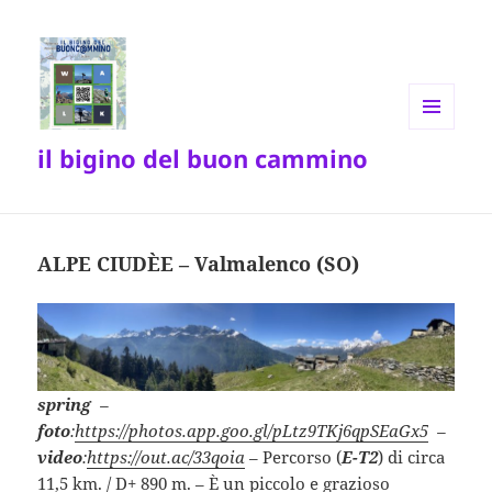
MENU
il bigino del buon cammino
E
WIDGET
ALPE CIUDÈE – Valmalenco (SO)
spring
–
foto
:
https://photos.app.goo.gl/pLtz9TKj6qpSEaGx5
–
video
:
https://out.ac/33qoia
– Percorso (
E-T2
) di circa
11,5 km. / D+ 890 m. – È un piccolo e grazioso