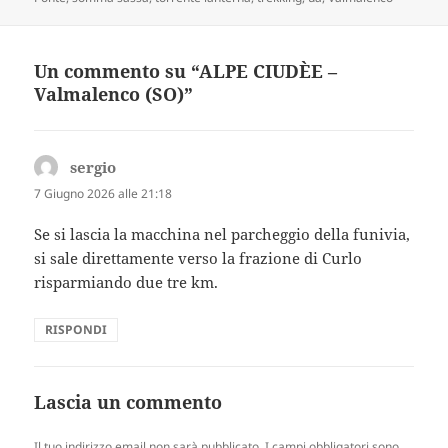
Un commento su “ALPE CIUDÈE –
Valmalenco (SO)”
sergio
ha
detto:
7 Giugno 2026 alle 21:18
Se si lascia la macchina nel parcheggio della funivia,
si sale direttamente verso la frazione di Curlo
risparmiando due tre km.
RISPONDI
Lascia un commento
Il tuo indirizzo email non sarà pubblicato.
I campi obbligatori sono