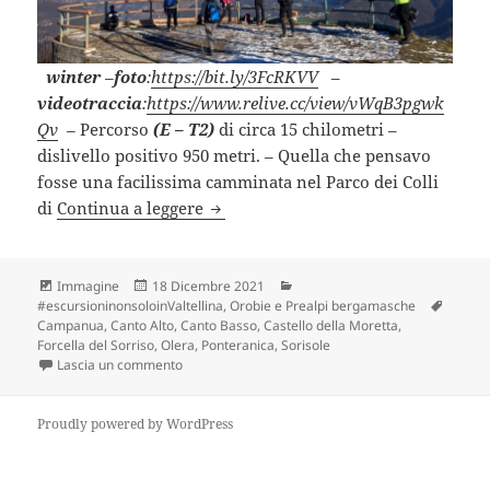
winter
–
foto
:
https://bit.ly/3FcRKVV
–
videotraccia
:
https://www.relive.cc/view/vWqB3pgwk
Qv
–
Percorso
(E – T2)
di circa 15 chilometri –
dislivello positivo 950 metri. – Quella che pensavo
fosse una facilissima camminata nel Parco dei Colli
RISERVA NATURALE “CANTO ALTO” 
di
Continua a leggere
Formato
Scritto
Categorie
Immagine
18 Dicembre 2021
il
Tag
#escursioninonsoloinValtellina
,
Orobie e Prealpi bergamasche
Campanua
,
Canto Alto
,
Canto Basso
,
Castello della Moretta
,
Forcella del Sorriso
,
Olera
,
Ponteranica
,
Sorisole
su RISERVA NATURALE “CANTO ALTO” (BG).
Lascia un commento
Proudly powered by WordPress