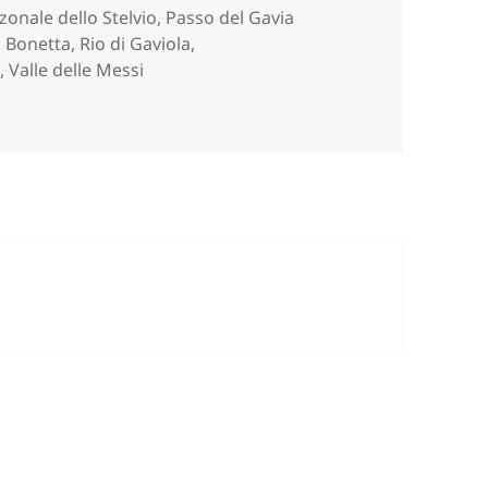
onale dello Stelvio
,
Passo del Gavia
o Bonetta
,
Rio di Gaviola
,
a
,
Valle delle Messi
 e RIFUGIO BONETTA (BS).