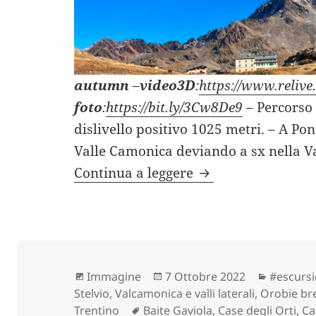
autumn
–
video3D
:
https://www.reliv
foto
:
https://bit.ly/3Cw8De9
–
Percors
dislivello positivo 1025 metri. – A Po
Valle Camonica deviando a sx nella Va
VALLE DELLE MESS
Continua a leggere
Formato
Scritto
Categori
Immagine
7 Ottobre 2022
#escursi
il
Stelvio
,
Valcamonica e valli laterali, Orobie b
Tag
Trentino
Baite Gaviola
,
Case degli Orti
,
Ca