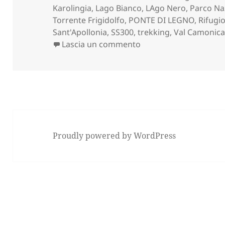
Karolingia
,
Lago Bianco
,
LAgo Nero
,
Parco Naz
Torrente Frigidolfo
,
PONTE DI LEGNO
,
Rifugi
Sant'Apollonia
,
SS300
,
trekking
,
Val Camonic
su VALLE DELLE MESSI
Lascia un commento
Proudly powered by WordPress