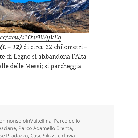
e.cc/view/v1Ow9WjjVEq
–
o
(E – T2)
di circa 22 chilometri –
nte di Legno si abbandona l’Alta
lle delle Messi; si parcheggia
I e RIFUGIO BONETTA (BS).
e
oninonsoloinValtellina
,
Parco dello
resciane, Parco Adamello Brenta,
se Pradazzo
,
Case Silizzi
,
ciclovia