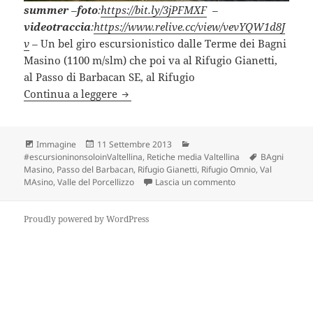
summer
–
foto
:
https://bit.ly/3jPFMXF
–
videotraccia
:
https://www.relive.cc/view/vevYQW1d8J
v
–
Un bel giro escursionistico dalle Terme dei Bagni
Masino (1100 m/slm) che poi va al Rifugio Gianetti,
al Passo di Barbacan SE, al Rifugio
ANELLO GIANETTI-OMIO (SO).
Continua a leggere
Formato
Scritto
Categorie
Immagine
11 Settembre 2013
il
Tag
#escursioninonsoloinValtellina
,
Retiche media Valtellina
BAgni
Masino
,
Passo del Barbacan
,
Rifugio Gianetti
,
Rifugio Omnio
,
Val
su ANELLO GIANETT
MAsino
,
Valle del Porcellizzo
Lascia un commento
Proudly powered by WordPress