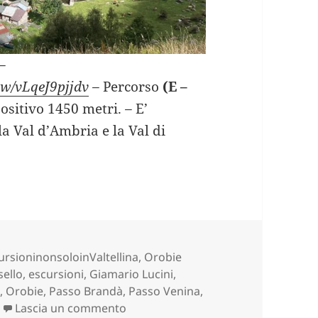
–
iew/vLqeJ9pjjdv
–
Percorso
(E –
positivo 1450 metri.
–
E’
a Val d’Ambria e la Val di
’AMBRIA e VAL DI VENINA (SO).
gorie
ursioninonsoloinValtellina
,
Orobie
sello
,
escursioni
,
Giamario Lucini
,
a
,
Orobie
,
Passo Brandà
,
Passo Venina
,
su VAL D’AMBRIA e VAL DI VENINA (S
Lascia un commento