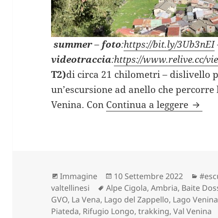
summer
–
foto
:
https://bit.ly/3Ub3nEI
videotraccia
:
https://www.relive.cc/v
T2)
di circa 21 chilometri – dislivello 
un’escursione ad anello che percorre l
VAL D
Venina. Con
Continua a leggere
Formato
Scritto
Cate
Immagine
10 Settembre 2022
#esc
Tag
il
valtellinesi
Alpe Cigola
,
Ambria
,
Baite Dos
GVO
,
La Vena
,
Lago del Zappello
,
Lago Venin
Piateda
,
Rifugio Longo
,
trakking
,
Val Venina