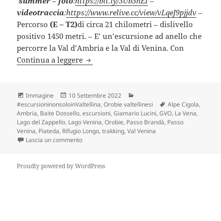
summer
–
foto
:
https://bit.ly/3Ub3nEI
–
videotraccia
:
https://www.relive.cc/view/vLqeJ9pjjdv
–
Percorso
(E – T2)
di circa 21 chilometri – dislivello
positivo 1450 metri.
–
E’ un’escursione ad anello che
percorre la Val d’Ambria e la Val di Venina. Con
VAL D’AMBRIA e VAL DI VENINA (SO).
Continua a leggere
Formato
Scritto
Categorie
Immagine
10 Settembre 2022
il
Tag
#escursioninonsoloinValtellina
,
Orobie valtellinesi
Alpe Cigola
,
Ambria
,
Baite Dossello
,
escursioni
,
Giamario Lucini
,
GVO
,
La Vena
,
Lago del Zappello
,
Lago Venina
,
Orobie
,
Passo Brandà
,
Passo
Venina
,
Piateda
,
Rifugio Longo
,
trakking
,
Val Venina
su VAL D’AMBRIA e VAL DI VENINA (SO).
Lascia un commento
Proudly powered by WordPress