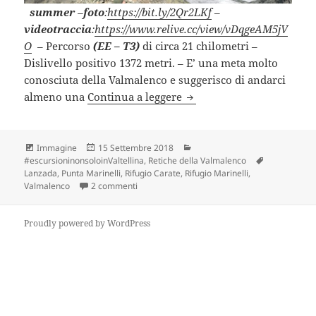
summer
–
foto
:
https://bit.ly/2Qr2LKf
–
videotraccia
:
https://www.relive.cc/view/vDqgeAM5jV
O
– Percorso
(EE – T3)
di circa 21 chilometri –
Dislivello positivo 1372 metri. – E’ una meta molto
conosciuta della Valmalenco e suggerisco di andarci
PUNTA MARINELLI (SO).
almeno una
Continua a leggere
Formato
Scritto
Categorie
Immagine
15 Settembre 2018
il
Tag
#escursioninonsoloinValtellina
,
Retiche della Valmalenco
Lanzada
,
Punta Marinelli
,
Rifugio Carate
,
Rifugio Marinelli
,
su PUNTA MARINELLI (SO).
Valmalenco
2 commenti
Proudly powered by WordPress