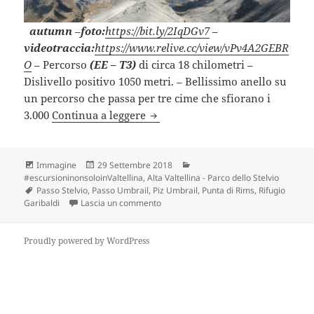
autumn
–
foto:
https://bit.ly/2IqDGv7
–
videotraccia:
https://www.relive.cc/view/vPv4A2GEBR
O
– Percorso
(EE – T3)
di circa 18 chilometri –
Dislivello positivo 1050 metri. – Bellissimo anello su
un percorso che passa per tre cime che sfiorano i
PIZ UMBRAIL e RIFUGIO GARIBA
3.000
Continua a leggere
Formato
Scritto
Categorie
Immagine
29 Settembre 2018
il
#escursioninonsoloinValtellina
,
Alta Valtellina - Parco dello Stelvio
Tag
Passo Stelvio
,
Passo Umbrail
,
Piz Umbrail
,
Punta di Rims
,
Rifugio
su PIZ UMBRAIL e RIFUGIO GARIBALDI 
Garibaldi
Lascia un commento
Proudly powered by WordPress