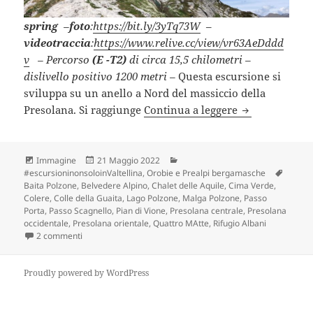
spring
–
foto
:
https://bit.ly/3yTq73W
–
videotraccia
:
https://www.relive.cc/view/vr63AeDddd
v
– Percorso
(E -T2)
di circa 15,5 chilometri –
dislivello positivo 1200 metri –
Questa escursione si
sviluppa su un anello a Nord del massiccio della
RIFUGIO ALBA
Presolana. Si raggiunge
Continua a leggere
Formato
Scritto
Categorie
Immagine
21 Maggio 2022
il
Tag
#escursioninonsoloinValtellina
,
Orobie e Prealpi bergamasche
Baita Polzone
,
Belvedere Alpino
,
Chalet delle Aquile
,
Cima Verde
,
Colere
,
Colle della Guaita
,
Lago Polzone
,
Malga Polzone
,
Passo
Porta
,
Passo Scagnello
,
Pian di Vione
,
Presolana centrale
,
Presolana
occidentale
,
Presolana orientale
,
Quattro MAtte
,
Rifugio Albani
su RIFUGIO ALBANI (BG).
2 commenti
Proudly powered by WordPress